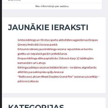
Nav informācija par sastāvu
JAUNĀKIE IERAKSTI
Grīdas kērlings un 30 citas sporta aktivitātes sagaidāmas Eiropas
Ģimeņu festivālā Uzvaras parkā
Drīzumā sāksies jaunā kērlinga sezona: iepazīsties ar turnīru
grafiku un nepalaid garām pieteikšanos
Eiropas kērlinga elite paplašinās: Ostravā starp 12 labākajām
komandām arī Latvija
Kērlinga jubilejas sezonas lielākie lēcieni – no dāmu atgriešanās
elitē līdz paraolimpisko spēļu bronzai
“Balticovo Latvian Mixed Doubles Grand Prix” sezonas uzvarētāji –
pāris no Lietuvas
KATEGORIJAS