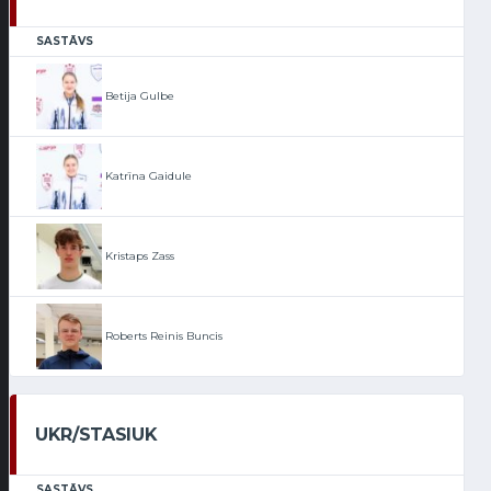
SASTĀVS
Betija Gulbe
Katrīna Gaidule
Kristaps Zass
Roberts Reinis Buncis
UKR/STASIUK
SASTĀVS