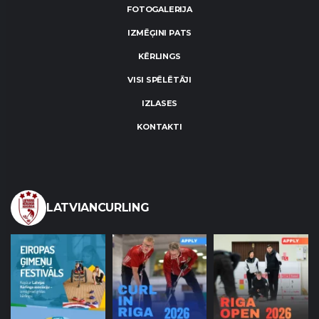
FOTOGALERIJA
IZMĒĢINI PATS
KĒRLINGS
VISI SPĒLĒTĀJI
IZLASES
KONTAKTI
LATVIANCURLING