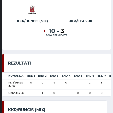
KKR/BUNCIS (MIX)
UKR/STASIUK
10
-
3
GALA REZULTĀTS
REZULTĀTI
KOMANDA
END 1
END 2
END 3
END 4
END 5
END 6
END 7
EN
KKR/Buncis
0
0
4
0
1
2
3
(MIX)
UKR/Stasiuk
1
1
0
1
0
0
0
KKR/BUNCIS (MIX)