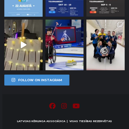
FOLLOW ON INSTAGRAM
LATVIJAS KĒRLINGA ASSOCIĀJICA | VISAS TIESĪBAS REZERVĒTAS