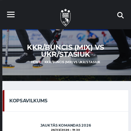
KKR/BUNCIS (MIX) VS
UKR/STASIUK
HOME
KKR/BUNCIS (MIX) VS UKR/STASIUK
KOPSAVILKUMS
JAUKTĀS KOMANDAS 2026
26/03/2026
19:30