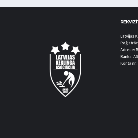
REKVIZĪ
Latvijas K
Reģistrāc
Adrese: B
Banka: A
Konta nr