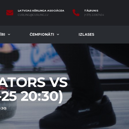
LATVIJAS KĒRLINGA ASOCIĀCIJA
TĀLRUNIS
CURLING@CURLING.LV
(+371) 22067454
ĪRI
ČEMPIONĀTI
IZLASES
ATORS VS
25 20:30)
:30)