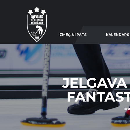
IZMĒĢINI PATS
KALENDĀRS
JELGAVA
FANTASTI
HO