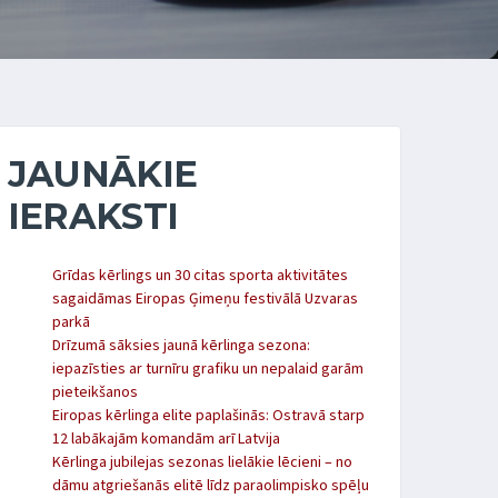
JAUNĀKIE
IERAKSTI
Grīdas kērlings un 30 citas sporta aktivitātes
sagaidāmas Eiropas Ģimeņu festivālā Uzvaras
parkā
Drīzumā sāksies jaunā kērlinga sezona:
iepazīsties ar turnīru grafiku un nepalaid garām
pieteikšanos
Eiropas kērlinga elite paplašinās: Ostravā starp
12 labākajām komandām arī Latvija
Kērlinga jubilejas sezonas lielākie lēcieni – no
dāmu atgriešanās elitē līdz paraolimpisko spēļu