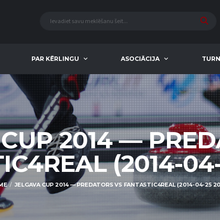
PAR KĒRLINGU
ASOCIĀCIJA
TURN
 CUP 2014 — PRED
C4REAL (2014-04-
ME
JELGAVA CUP 2014 — PREDATORS VS FANTASTIC4REAL (2014-04-25 20