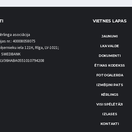
TI
VIETNES LAPAS
ērlinga asociācija
JAUNUMI
ijas nr.: 40008058075
LKA VALDE
iķernieku iela 121H, Rīga, LV-1021;
S SWEDBANK
DOKUMENTI
.: LV36HABA0551010794208
ĒTIKAS KODEKSS
FOTOGALERIJA
IZMĒĢINI PATS
KĒRLINGS
VISI SPĒLĒTĀJI
IZLASES
KONTAKTI