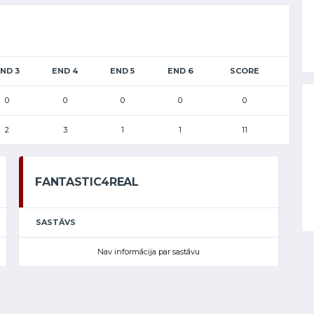
ND 3
END 4
END 5
END 6
SCORE
0
0
0
0
0
2
3
1
1
11
FANTASTIC4REAL
SASTĀVS
Nav informācija par sastāvu