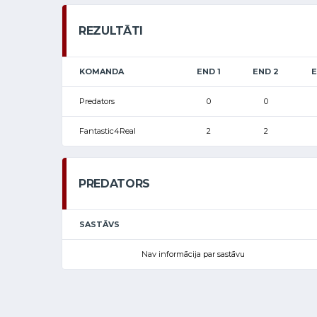
REZULTĀTI
KOMANDA
END 1
END 2
E
Predators
0
0
Fantastic4Real
2
2
PREDATORS
SASTĀVS
Nav informācija par sastāvu