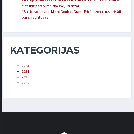
Kērlinga jubilejas sezonas lielākie lēcieni – no dāmu atgriešanās
elitē līdz paraolimpisko spēļu bronzai
“Balticovo Latvian Mixed Doubles Grand Prix” sezonas uzvarētāji –
pāris no Lietuvas
KATEGORIJAS
2023
2024
2025
2026