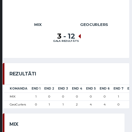
MIX
GEOCURLERS
3
-
12
GALA REZULTĀTS
REZULTĀTI
KOMANDA
END 1
END 2
END 3
END 4
END 5
END 6
END 7
EN
MIX
1
0
0
0
0
0
1
GeoCurlers
0
1
1
2
4
4
0
MIX