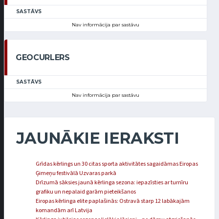
SASTĀVS
Nav informācija par sastāvu
GEOCURLERS
SASTĀVS
Nav informācija par sastāvu
JAUNĀKIE IERAKSTI
Grīdas kērlings un 30 citas sporta aktivitātes sagaidāmas Eiropas
Ģimeņu festivālā Uzvaras parkā
Drīzumā sāksies jaunā kērlinga sezona: iepazīsties ar turnīru
grafiku un nepalaid garām pieteikšanos
Eiropas kērlinga elite paplašinās: Ostravā starp 12 labākajām
komandām arī Latvija