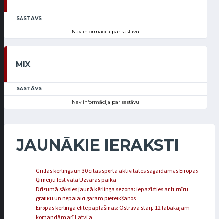
SASTĀVS
Nav informācija par sastāvu
MIX
SASTĀVS
Nav informācija par sastāvu
JAUNĀKIE IERAKSTI
Grīdas kērlings un 30 citas sporta aktivitātes sagaidāmas Eiropas
Ģimeņu festivālā Uzvaras parkā
Drīzumā sāksies jaunā kērlinga sezona: iepazīsties ar turnīru
grafiku un nepalaid garām pieteikšanos
Eiropas kērlinga elite paplašinās: Ostravā starp 12 labākajām
komandām arī Latvija