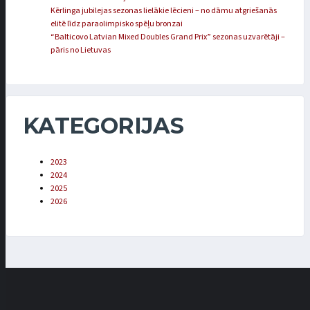
Kērlinga jubilejas sezonas lielākie lēcieni – no dāmu atgriešanās
elitē līdz paraolimpisko spēļu bronzai
“Balticovo Latvian Mixed Doubles Grand Prix” sezonas uzvarētāji –
pāris no Lietuvas
KATEGORIJAS
2023
2024
2025
2026