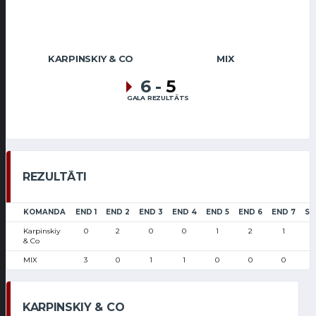
KARPINSKIY & CO
MIX
6
-
5
GALA REZULTĀTS
REZULTĀTI
KOMANDA
END 1
END 2
END 3
END 4
END 5
END 6
END 7
SC
Karpinskiy
0
2
0
0
1
2
1
& Co
MIX
3
0
1
1
0
0
0
KARPINSKIY & CO