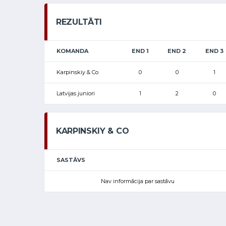
REZULTĀTI
KOMANDA
END 1
END 2
END 3
Karpinskiy & Co
0
0
1
Latvijas juniori
1
2
0
KARPINSKIY & CO
SASTĀVS
Nav informācija par sastāvu