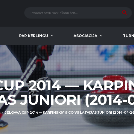
PAR KĒRLINGU
ASOCIĀCIJA
TURN
UP 2014 — KARPI
S JUNIORI (2014-0
E
JELGAVA CUP 2014 — KARPINSKIY & CO VS LATVIJAS JUNIORI (2014-04-26 