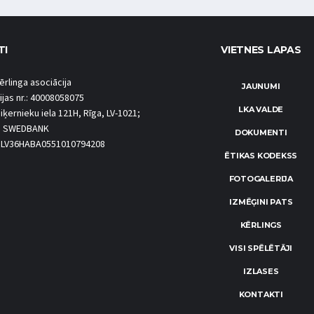
TI
VIETNES LAPAS
ērlinga asociācija
JAUNUMI
ijas nr.: 40008058075
LKA VALDE
iķernieku iela 121H, Rīga, LV-1021;
S SWEDBANK
DOKUMENTI
.: LV36HABA0551010794208
ĒTIKAS KODEKSS
FOTOGALERIJA
IZMĒĢINI PATS
KĒRLINGS
VISI SPĒLĒTĀJI
IZLASES
KONTAKTI