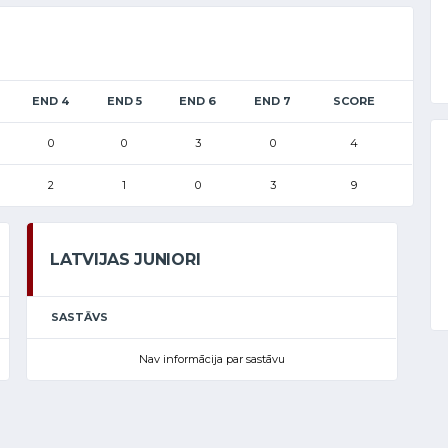
END 4
END 5
END 6
END 7
SCORE
0
0
3
0
4
2
1
0
3
9
LATVIJAS JUNIORI
SASTĀVS
Nav informācija par sastāvu