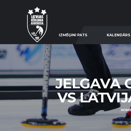
IZMĒĢINI PATS
KALENDĀRS
JELGAVA C
VS LATVIJA
HOM