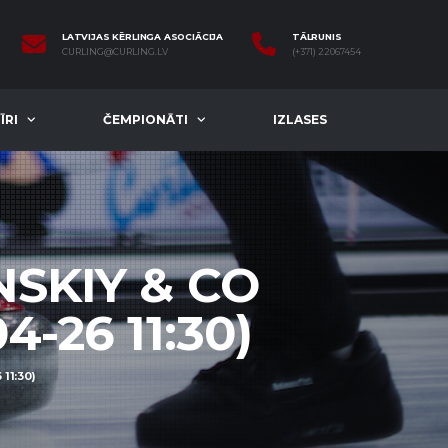
LATVIJAS KĒRLINGA ASOCIĀCIJA
TĀLRUNIS
CURLING@CURLING.LV
(+371) 22067454
ĪRI
ČEMPIONĀTI
IZLASES
NSKIY & CO
4-26 11:30)
11:30)