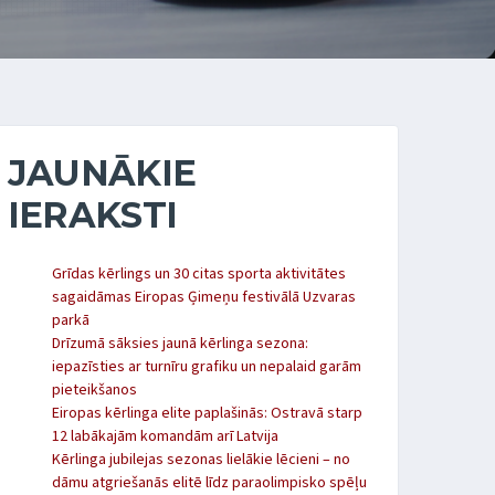
JAUNĀKIE
IERAKSTI
Grīdas kērlings un 30 citas sporta aktivitātes
sagaidāmas Eiropas Ģimeņu festivālā Uzvaras
parkā
Drīzumā sāksies jaunā kērlinga sezona:
iepazīsties ar turnīru grafiku un nepalaid garām
pieteikšanos
Eiropas kērlinga elite paplašinās: Ostravā starp
12 labākajām komandām arī Latvija
Kērlinga jubilejas sezonas lielākie lēcieni – no
dāmu atgriešanās elitē līdz paraolimpisko spēļu