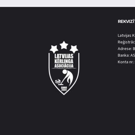
REKVIZĪ
Latvijas K
Reģistrāc
Adrese: B
Banka: A
Konta nr