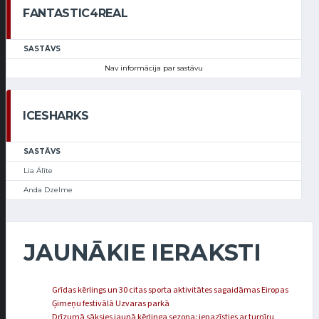
FANTASTIC4REAL
SASTĀVS
Nav informācija par sastāvu
ICESHARKS
SASTĀVS
Lia Ālīte
Anda Dzelme
JAUNĀKIE IERAKSTI
Grīdas kērlings un 30 citas sporta aktivitātes sagaidāmas Eiropas
Ģimeņu festivālā Uzvaras parkā
Drīzumā sāksies jaunā kērlinga sezona: iepazīsties ar turnīru