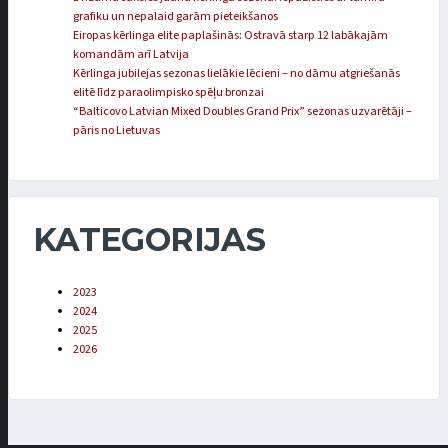
grafiku un nepalaid garām pieteikšanos
Eiropas kērlinga elite paplašinās: Ostravā starp 12 labākajām
komandām arī Latvija
Kērlinga jubilejas sezonas lielākie lēcieni – no dāmu atgriešanās
elitē līdz paraolimpisko spēļu bronzai
“Balticovo Latvian Mixed Doubles Grand Prix” sezonas uzvarētāji –
pāris no Lietuvas
KATEGORIJAS
2023
2024
2025
2026