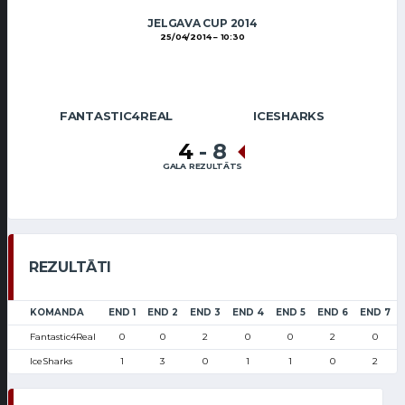
JELGAVA CUP 2014
25/04/2014
10:30
FANTASTIC4REAL
ICESHARKS
4
-
8
GALA REZULTĀTS
REZULTĀTI
KOMANDA
END 1
END 2
END 3
END 4
END 5
END 6
END 7
Fantastic4Real
0
0
2
0
0
2
0
IceSharks
1
3
0
1
1
0
2