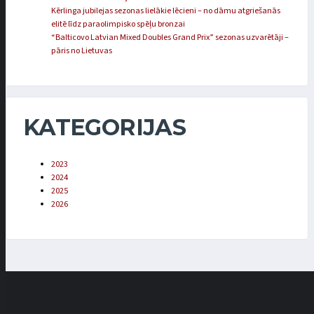
Kērlinga jubilejas sezonas lielākie lēcieni – no dāmu atgriešanās
elitē līdz paraolimpisko spēļu bronzai
“Balticovo Latvian Mixed Doubles Grand Prix” sezonas uzvarētāji –
pāris no Lietuvas
KATEGORIJAS
2023
2024
2025
2026