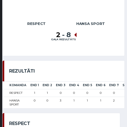
RESPECT
HANSA SPORT
2
-
8
GALA REZULTĀTS
REZULTĀTI
KOMANDA
END 1
END 2
END 3
END 4
END 5
END 6
END 7
SC
RESPECT
1
1
0
0
0
0
0
HANSA
0
0
3
1
1
1
2
SPORT
RESPECT