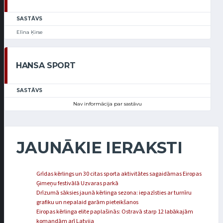
SASTĀVS
Elīna Ķirse
HANSA SPORT
SASTĀVS
Nav informācija par sastāvu
JAUNĀKIE IERAKSTI
Grīdas kērlings un 30 citas sporta aktivitātes sagaidāmas Eiropas
Ģimeņu festivālā Uzvaras parkā
Drīzumā sāksies jaunā kērlinga sezona: iepazīsties ar turnīru
grafiku un nepalaid garām pieteikšanos
Eiropas kērlinga elite paplašinās: Ostravā starp 12 labākajām
komandām arī Latvija