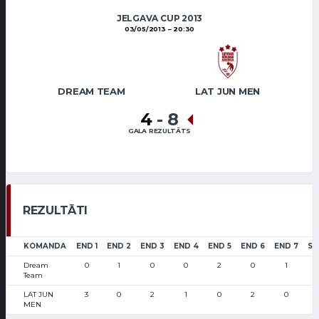
JELGAVA CUP 2013
03/05/2013
20:30
DREAM TEAM
LAT JUN MEN
4
-
8
GALA REZULTĀTS
REZULTĀTI
KOMANDA
END 1
END 2
END 3
END 4
END 5
END 6
END 7
SC
Dream
0
1
0
0
2
0
1
Team
LAT JUN
3
0
2
1
0
2
0
MEN