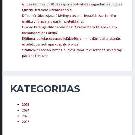
Grīdas kērlings un 30 citas sporta aktivitātes sagaidāmas Eiropas
Ģimeņu festivālā Uzvaras parkā
Drīzumā sāksies jaunā kērlinga sezona: iepazīsties ar turnīru
grafiku un nepalaid garām pieteikšanos
Eiropas kērlinga elite paplašinās: Ostravā starp 12 labākajām
komandām arī Latvija
Kērlinga jubilejas sezonas lielākie lēcieni – no dāmu atgriešanās
elitē līdz paraolimpisko spēļu bronzai
“Balticovo Latvian Mixed Doubles Grand Prix” sezonas uzvarētāji –
pāris no Lietuvas
KATEGORIJAS
2023
2024
2025
2026