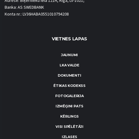
Adrese: Biķernieku iela 121H, Rīga, LV-1021;
Banka: AS SWEDBANK
Konta nr.: LV36HABA0551010794208
VIETNES LAPAS
JAUNUMI
LKA VALDE
DOKUMENTI
ĒTIKAS KODEKSS
FOTOGALERIJA
IZMĒĢINI PATS
KĒRLINGS
VISI SPĒLĒTĀJI
IZLASES