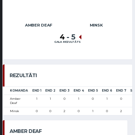
AMBER DEAF
MINSK
4
-
5
GALA REZULTĀTS
REZULTĀTI
KOMANDA
END 1
END 2
END 3
END 4
END 5
END 6
END 7
SC
Amber
1
1
0
1
0
1
0
Deaf
Minsk
0
0
2
0
1
0
2
AMBER DEAF