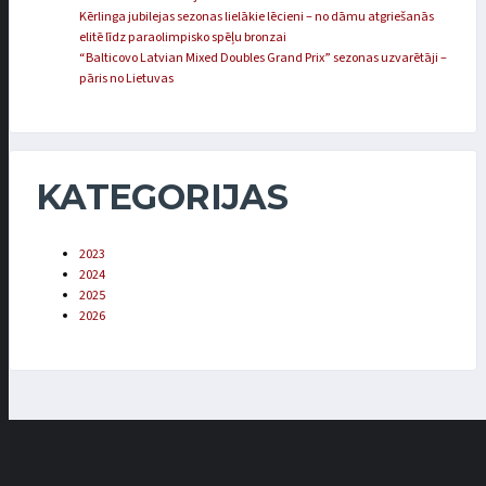
Kērlinga jubilejas sezonas lielākie lēcieni – no dāmu atgriešanās
elitē līdz paraolimpisko spēļu bronzai
“Balticovo Latvian Mixed Doubles Grand Prix” sezonas uzvarētāji –
pāris no Lietuvas
KATEGORIJAS
2023
2024
2025
2026