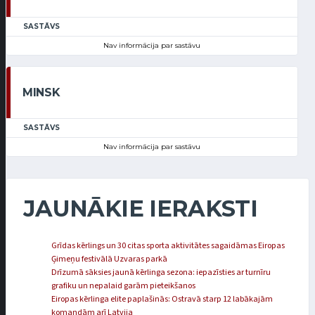
SASTĀVS
Nav informācija par sastāvu
MINSK
SASTĀVS
Nav informācija par sastāvu
JAUNĀKIE IERAKSTI
Grīdas kērlings un 30 citas sporta aktivitātes sagaidāmas Eiropas
Ģimeņu festivālā Uzvaras parkā
Drīzumā sāksies jaunā kērlinga sezona: iepazīsties ar turnīru
grafiku un nepalaid garām pieteikšanos
Eiropas kērlinga elite paplašinās: Ostravā starp 12 labākajām
komandām arī Latvija