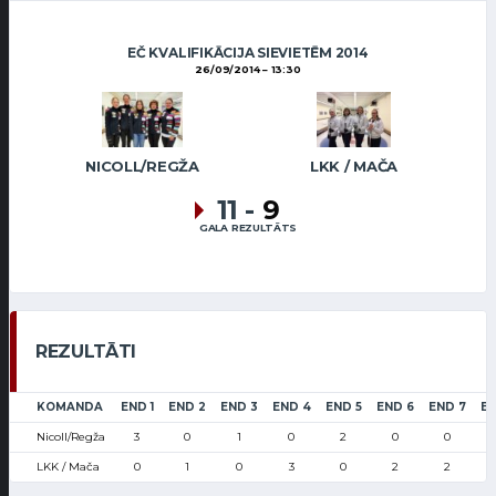
EČ KVALIFIKĀCIJA SIEVIETĒM 2014
26/09/2014
13:30
NICOLL/REGŽA
LKK / MAČA
11
-
9
GALA REZULTĀTS
REZULTĀTI
KOMANDA
END 1
END 2
END 3
END 4
END 5
END 6
END 7
EN
Nicoll/Regža
3
0
1
0
2
0
0
LKK / Mača
0
1
0
3
0
2
2