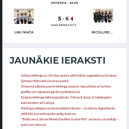
09/11/2013
22:00
5
-
6
GALA REZULTĀTS
LKK / MAČA
NICOLL/REGŽA
JAUNĀKIE IERAKSTI
Grīdas kērlings un 30 citas sporta aktivitātes sagaidāmas Eiropas
Ģimeņu festivālā Uzvaras parkā
Drīzumā sāksies jaunā kērlinga sezona: iepazīsties ar turnīru
grafiku un nepalaid garām pieteikšanos
Eiropas kērlinga elite paplašinās: Ostravā starp 12 labākajām
komandām arī Latvija
Kērlinga jubilejas sezonas lielākie lēcieni – no dāmu atgriešanās
elitē līdz paraolimpisko spēļu bronzai
“Balticovo Latvian Mixed Doubles Grand Prix” sezonas uzvarētāji –
pāris no Lietuvas