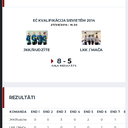
EČ KVALIFIKĀCIJA SIEVIETĒM 2014
27/09/2014
14:30
JKK/RUDZĪTE
LKK / MAČA
8
-
5
GALA REZULTĀTS
REZULTĀTI
KOMANDA
END 1
END 2
END 3
END 4
END 5
END 6
END 7
EN
JKK/Rudzīte
0
0
3
0
2
0
1
LKK / Mača
0
1
0
2
0
1
0