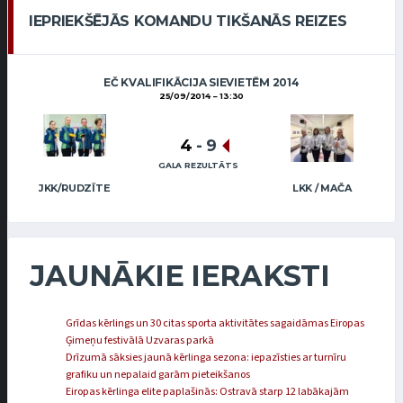
IEPRIEKŠĒJĀS KOMANDU TIKŠANĀS REIZES
EČ KVALIFIKĀCIJA SIEVIETĒM 2014
25/09/2014
13:30
4
-
9
GALA REZULTĀTS
JKK/RUDZĪTE
LKK / MAČA
JAUNĀKIE IERAKSTI
Grīdas kērlings un 30 citas sporta aktivitātes sagaidāmas Eiropas
Ģimeņu festivālā Uzvaras parkā
Drīzumā sāksies jaunā kērlinga sezona: iepazīsties ar turnīru
grafiku un nepalaid garām pieteikšanos
Eiropas kērlinga elite paplašinās: Ostravā starp 12 labākajām