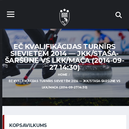
EČ KVALIFIKĀCIJAS TURNĪRS
SIEVIETĒM 2014 — JKK/STAŠA-
ŠARŠŪNE VS LKK/MAČA (2014-09-
27 14:30)
HOME
EČ KVALIFIKĀCIJAS TURNĪRS SIEVIETĒM 2014 — JKK/STAŠA-ŠARŠŪNE VS
LKK/MAČA (2014-09-27 14:30)
KOPSAVILKUMS