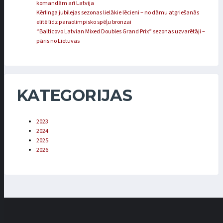
komandām arī Latvija
Kērlinga jubilejas sezonas lielākie lēcieni – no dāmu atgriešanās
elitē līdz paraolimpisko spēļu bronzai
“Balticovo Latvian Mixed Doubles Grand Prix” sezonas uzvarētāji –
pāris no Lietuvas
KATEGORIJAS
2023
2024
2025
2026