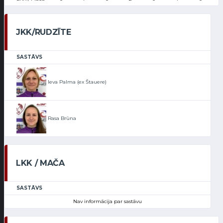
JKK/RUDZĪTE
SASTĀVS
Ieva Palma (ex Štauere)
Rasa Brūna
LKK / MAČA
SASTĀVS
Nav informācija par sastāvu