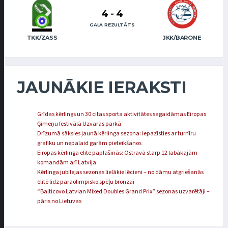
4
-
4
GALA REZULTĀTS
TKK/ZASS
JKK/BARONE
JAUNĀKIE IERAKSTI
Grīdas kērlings un 30 citas sporta aktivitātes sagaidāmas Eiropas
Ģimeņu festivālā Uzvaras parkā
Drīzumā sāksies jaunā kērlinga sezona: iepazīsties ar turnīru
grafiku un nepalaid garām pieteikšanos
Eiropas kērlinga elite paplašinās: Ostravā starp 12 labākajām
komandām arī Latvija
Kērlinga jubilejas sezonas lielākie lēcieni – no dāmu atgriešanās
elitē līdz paraolimpisko spēļu bronzai
“Balticovo Latvian Mixed Doubles Grand Prix” sezonas uzvarētāji –
pāris no Lietuvas