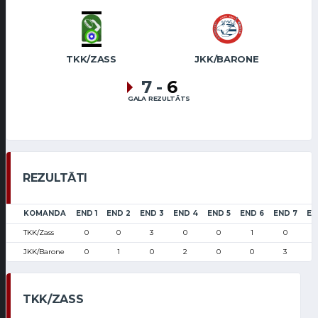
TKK/ZASS
JKK/BARONE
7
-
6
GALA REZULTĀTS
REZULTĀTI
KOMANDA
END 1
END 2
END 3
END 4
END 5
END 6
END 7
EN
TKK/Zass
0
0
3
0
0
1
0
JKK/Barone
0
1
0
2
0
0
3
TKK/ZASS