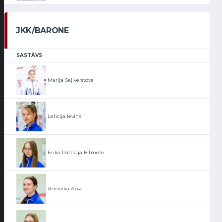
JKK/BARONE
SASTĀVS
Marija Seļiverstova
Letīcija Ieviņa
Ērika Patrīcija Bitmete
Veronika Apse