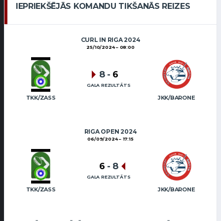
IEPRIEKŠĒJĀS KOMANDU TIKŠANĀS REIZES
CURL IN RIGA 2024
25/10/2024
08:00
8
-
6
GALA REZULTĀTS
TKK/ZASS
JKK/BARONE
RIGA OPEN 2024
06/09/2024
17:15
6
-
8
GALA REZULTĀTS
TKK/ZASS
JKK/BARONE