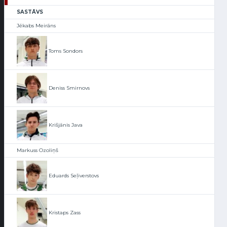
SASTĀVS
Jēkabs Meirāns
Toms Sondors
Deniss Smirnovs
Krišjānis Java
Markuss Ozoliņš
Eduards Seļiverstovs
Kristaps Zass