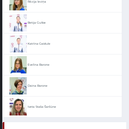
Rēzija Ieviņa
Betija Gulbe
Katrīna Gaidule
Evelīna Barone
Daina Barone
Iveta Staša-Šaršūne