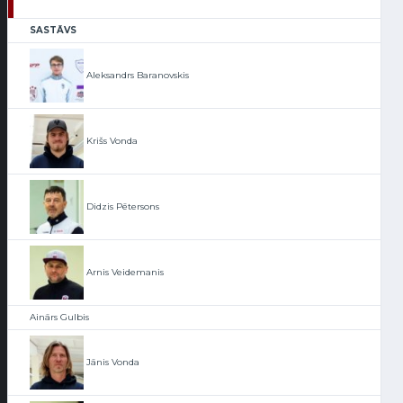
SASTĀVS
Aleksandrs Baranovskis
Krišs Vonda
Didzis Pētersons
Arnis Veidemanis
Ainārs Gulbis
Jānis Vonda