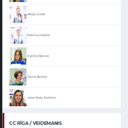
Betija Gulbe
Katrīna Gaidule
Evelīna Barone
Daina Barone
Iveta Staša-Šaršūne
CC RĪGA / VEIDEMANIS