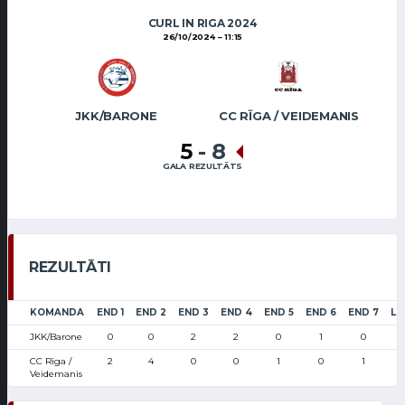
CURL IN RIGA 2024
26/10/2024
11:15
JKK/BARONE
CC RĪGA / VEIDEMANIS
5
-
8
GALA REZULTĀTS
REZULTĀTI
KOMANDA
END 1
END 2
END 3
END 4
END 5
END 6
END 7
LS
JKK/Barone
0
0
2
2
0
1
0
3
CC Rīga /
2
4
0
0
1
0
1
5
Veidemanis