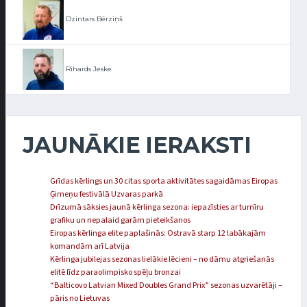
Dzintars Bērziņš
Rihards Jeske
JAUNĀKIE IERAKSTI
Grīdas kērlings un 30 citas sporta aktivitātes sagaidāmas Eiropas
Ģimeņu festivālā Uzvaras parkā
Drīzumā sāksies jaunā kērlinga sezona: iepazīsties ar turnīru
grafiku un nepalaid garām pieteikšanos
Eiropas kērlinga elite paplašinās: Ostravā starp 12 labākajām
komandām arī Latvija
Kērlinga jubilejas sezonas lielākie lēcieni – no dāmu atgriešanās
elitē līdz paraolimpisko spēļu bronzai
“Balticovo Latvian Mixed Doubles Grand Prix” sezonas uzvarētāji –
pāris no Lietuvas