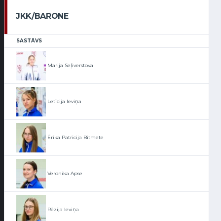
JKK/BARONE
SASTĀVS
Marija Seļiverstova
Letīcija Ieviņa
Ērika Patrīcija Bitmete
Veronika Apse
Rēzija Ieviņa