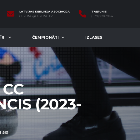
LATVIJAS KĒRLINGA ASOCIĀCIJA
TĀLRUNIS
CURLING@CURLING.LV
(+371) 22067454
ĪRI
ČEMPIONĀTI
IZLASES
 CC
CIS (2023-
8:30)