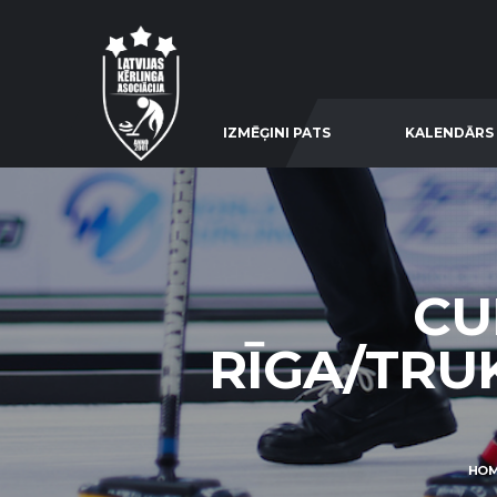
IZMĒĢINI PATS
KALENDĀRS
CU
RĪGA/TRUK
HO