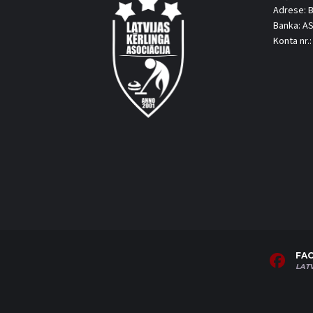
Adrese: B
Banka: A
Konta nr
FA
LAT