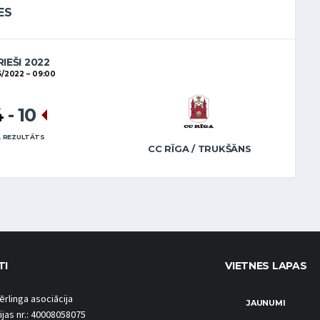
ES
RIEŠI 2022
5/2022
09:00
4
-
10
 REZULTĀTS
CC RĪGA / TRUKŠĀNS
TI
VIETNES LAPAS
ērlinga asociācija
JAUNUMI
ijas nr.: 40008058075