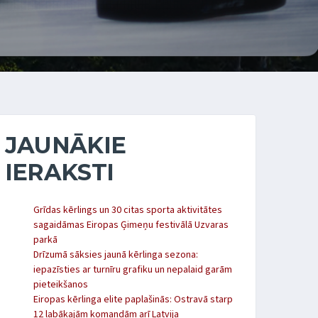
JAUNĀKIE
IERAKSTI
Grīdas kērlings un 30 citas sporta aktivitātes
sagaidāmas Eiropas Ģimeņu festivālā Uzvaras
parkā
Drīzumā sāksies jaunā kērlinga sezona:
iepazīsties ar turnīru grafiku un nepalaid garām
pieteikšanos
Eiropas kērlinga elite paplašinās: Ostravā starp
12 labākajām komandām arī Latvija