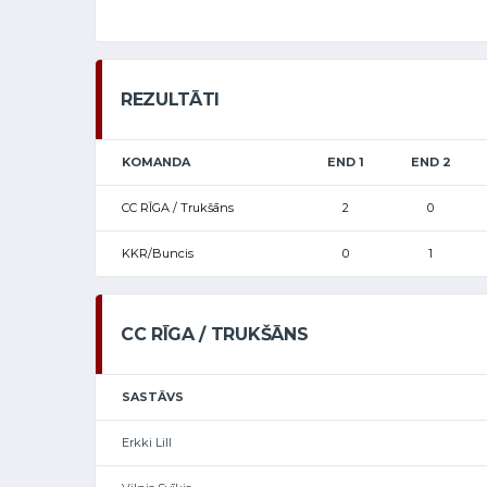
REZULTĀTI
KOMANDA
END 1
END 2
CC RĪGA / Trukšāns
2
0
KKR/Buncis
0
1
CC RĪGA / TRUKŠĀNS
SASTĀVS
Erkki Lill