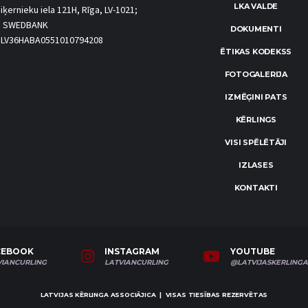
LKA VALDE
iķernieku iela 121H, Rīga, LV-1021;
S SWEDBANK
DOKUMENTI
.: LV36HABA0551010794208
ĒTIKAS KODEKSS
FOTOGALERIJA
IZMĒĢINI PATS
KĒRLINGS
VISI SPĒLĒTĀJI
IZLASES
KONTAKTI
CEBOOK
INSTAGRAM
YOUTUBE
VIANCURLING
LATVIANCURLING
@LATVIJASKERLINGA
LATVIJAS KĒRLINGA ASSOCIĀJICA | VISAS TIESĪBAS REZERVĒTAS