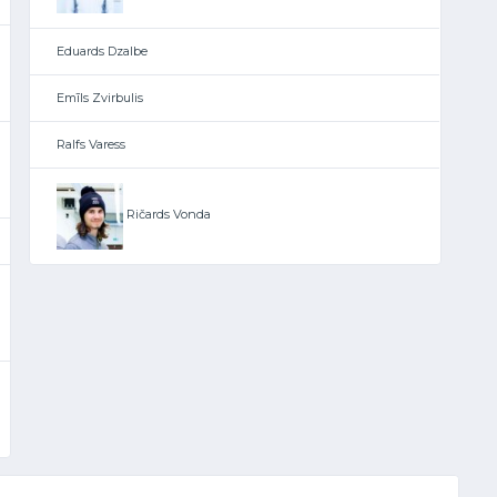
Eduards Dzalbe
Emīls Zvirbulis
Ralfs Varess
Ričards Vonda