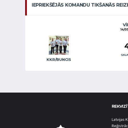
IEPRIEKŠĒJĀS KOMANDU TIKŠANĀS REIZ
VĪ
14/0
GALA
KKR/BUNCIS
REKVIZĪ
Latvijas K
Reģistrāc