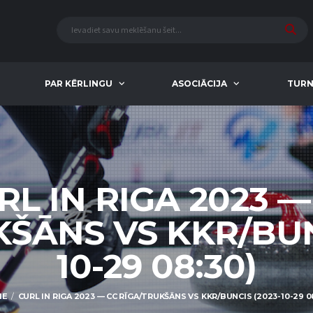
PAR KĒRLINGU
ASOCIĀCIJA
TURN
RL IN RIGA 2023 —
ŠĀNS VS KKR/BUN
10-29 08:30)
ME
CURL IN RIGA 2023 — CC RĪGA/TRUKŠĀNS VS KKR/BUNCIS (2023-10-29 0