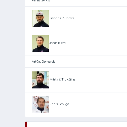
Vilnis Svīķis
Sandris Buholcs
Jānis Klīve
Artūrs Gerhards
Mārtiņš Trukšāns
Kārlis Smilga