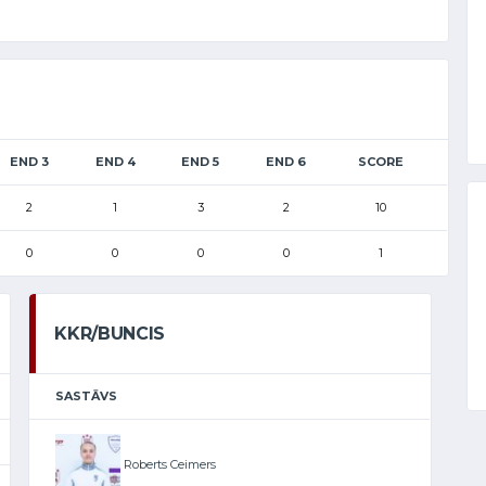
END 3
END 4
END 5
END 6
SCORE
2
1
3
2
10
0
0
0
0
1
KKR/BUNCIS
SASTĀVS
Roberts Ceimers