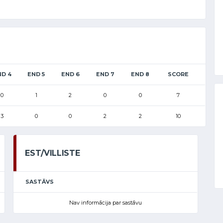
ND 4
END 5
END 6
END 7
END 8
SCORE
0
1
2
0
0
7
3
0
0
2
2
10
EST/VILLISTE
SASTĀVS
Nav informācija par sastāvu