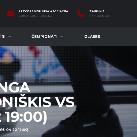
LATVIJAS KĒRLINGA ASOCIĀCIJA
TĀLRUNIS
CURLING@CURLING.LV
(+371) 22067454
ĪRI
ČEMPIONĀTI
IZLASES
INGA
NIŠKIS VS
 19:00)
16-04-22 19:00)