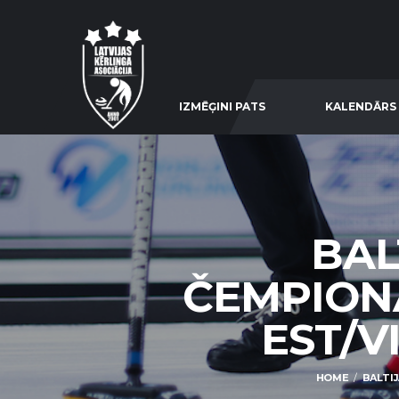
IZMĒĢINI PATS
KALENDĀRS
BAL
ČEMPIONĀ
EST/VI
HOME
BALTIJ