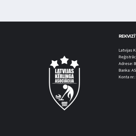
REKVIZĪ
Latvijas K
Reģistrāc
Adrese: B
Banka: A
Konta nr