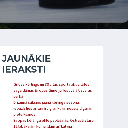
JAUNĀKIE
IERAKSTI
Grīdas kērlings un 30 citas sporta aktivitātes
sagaidāmas Eiropas Ģimeņu festivālā Uzvaras
parkā
Drīzumā sāksies jaunā kērlinga sezona:
iepazīsties ar turnīru grafiku un nepalaid garām
pieteikšanos
Eiropas kērlinga elite paplašinās: Ostravā starp
12 labākajām komandām arī Latvija