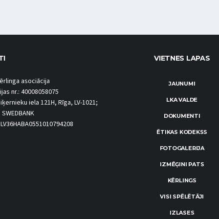
TI
VIETNES LAPAS
ērlinga asociācija
JAUNUMI
ijas nr.: 40008058075
LKA VALDE
iķernieku iela 121H, Rīga, LV-1021;
S SWEDBANK
DOKUMENTI
.: LV36HABA0551010794208
ĒTIKAS KODEKSS
FOTOGALERIJA
IZMĒĢINI PATS
KĒRLINGS
VISI SPĒLĒTĀJI
IZLASES