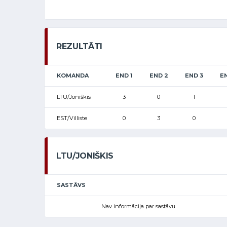
REZULTĀTI
KOMANDA
END 1
END 2
END 3
E
LTU/Joniškis
3
0
1
EST/Villiste
0
3
0
LTU/JONIŠKIS
SASTĀVS
Nav informācija par sastāvu