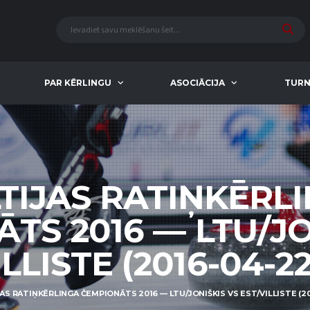
PAR KĒRLINGU
ASOCIĀCIJA
TURN
TIJAS RATIŅKĒRL
TS 2016 — LTU/JO
LLISTE (2016-04-22
AS RATIŅKĒRLINGA ČEMPIONĀTS 2016 — LTU/JONIŠKIS VS EST/VILLISTE (20