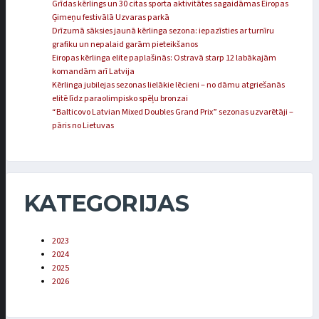
Grīdas kērlings un 30 citas sporta aktivitātes sagaidāmas Eiropas
Ģimeņu festivālā Uzvaras parkā
Drīzumā sāksies jaunā kērlinga sezona: iepazīsties ar turnīru
grafiku un nepalaid garām pieteikšanos
Eiropas kērlinga elite paplašinās: Ostravā starp 12 labākajām
komandām arī Latvija
Kērlinga jubilejas sezonas lielākie lēcieni – no dāmu atgriešanās
elitē līdz paraolimpisko spēļu bronzai
“Balticovo Latvian Mixed Doubles Grand Prix” sezonas uzvarētāji –
pāris no Lietuvas
KATEGORIJAS
2023
2024
2025
2026