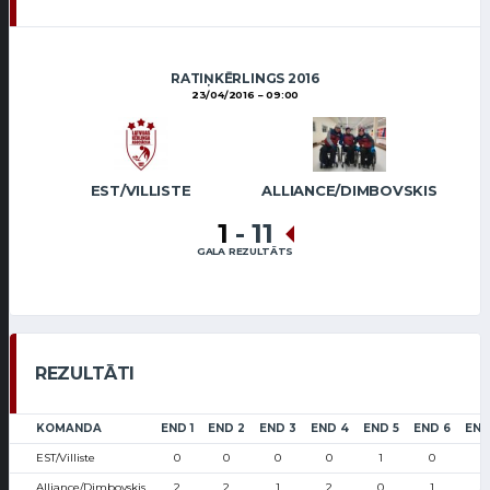
RATIŅKĒRLINGS 2016
23/04/2016
09:00
EST/VILLISTE
ALLIANCE/DIMBOVSKIS
1
-
11
GALA REZULTĀTS
REZULTĀTI
KOMANDA
END 1
END 2
END 3
END 4
END 5
END 6
END
EST/Villiste
0
0
0
0
1
0
0
Alliance/Dimbovskis
2
2
1
2
0
1
3