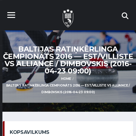
BALTIJAS RATIŅKĒRLINGA
ČEMPIONĀTS 2016 — EST/VILLISTE
VS ALLIANCE / DIMBOVSKIS (2016-
04-23 09:00)
HOME
BALTIJAS RATIŅKĒRLINGA ČEMPIONĀTS 2016 — EST/VILLISTE VS ALLIANCE /
DIMBOVSKIS (2016-04-23 09:00)
KOPSAVILKUMS