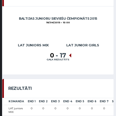
BALTIJAS JUNIORU SIEVIEŠU ČEMPIONĀTS 2015
18/04/2015
10:00
LAT JUNIORS MIX
LAT JUNIOR GIRLS
0
-
17
GALA REZULTĀTS
REZULTĀTI
KOMANDA
END 1
END 2
END 3
END 4
END 5
END 6
END 7
SC
LAT juniors
0
0
0
0
0
0
0
MIX