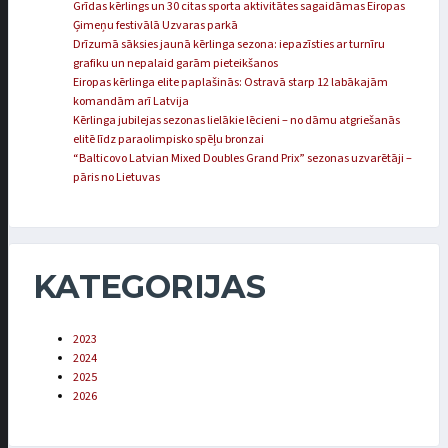
Grīdas kērlings un 30 citas sporta aktivitātes sagaidāmas Eiropas
Ģimeņu festivālā Uzvaras parkā
Drīzumā sāksies jaunā kērlinga sezona: iepazīsties ar turnīru
grafiku un nepalaid garām pieteikšanos
Eiropas kērlinga elite paplašinās: Ostravā starp 12 labākajām
komandām arī Latvija
Kērlinga jubilejas sezonas lielākie lēcieni – no dāmu atgriešanās
elitē līdz paraolimpisko spēļu bronzai
“Balticovo Latvian Mixed Doubles Grand Prix” sezonas uzvarētāji –
pāris no Lietuvas
KATEGORIJAS
2023
2024
2025
2026