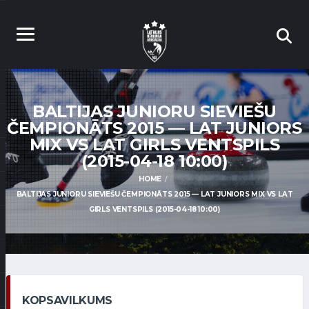
BALTIJAS JUNIORU SIEVIEŠU
ČEMPIONĀTS 2015 — LAT JUNIORS
MIX VS LAT GIRLS VENTSPILS
(2015-04-18 10:00)
HOME
BALTIJAS JUNIORU SIEVIEŠU ČEMPIONĀTS 2015 — LAT JUNIORS MIX VS LAT
GIRLS VENTSPILS (2015-04-18 10:00)
KOPSAVILKUMS