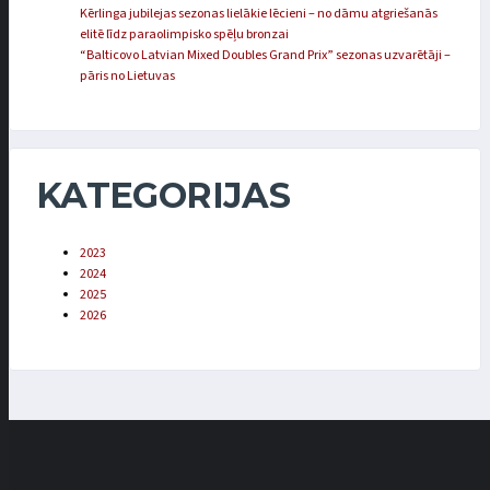
Kērlinga jubilejas sezonas lielākie lēcieni – no dāmu atgriešanās
elitē līdz paraolimpisko spēļu bronzai
“Balticovo Latvian Mixed Doubles Grand Prix” sezonas uzvarētāji –
pāris no Lietuvas
KATEGORIJAS
2023
2024
2025
2026