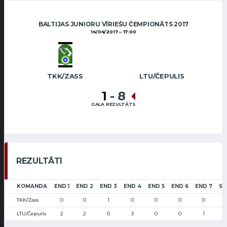
BALTIJAS JUNIORU VĪRIEŠU ČEMPIONĀTS 2017
14/04/2017
17:00
TKK/ZASS
LTU/ČEPULIS
1
-
8
GALA REZULTĀTS
REZULTĀTI
KOMANDA
END 1
END 2
END 3
END 4
END 5
END 6
END 7
SC
TKK/Zass
0
0
1
0
0
0
0
LTU/Čepulis
2
2
0
3
0
0
1