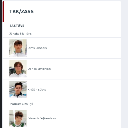
TKK/ZASS
SASTĀVS
Jēkabs Meirāns
Toms Sondors
Deniss Smirnovs
Krišjānis Java
Markuss Ozoliņš
Eduards Seļiverstovs