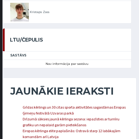
Kristaps Zass
LTU/ČEPULIS
SASTĀVS
Nav informācija par sastāvu
JAUNĀKIE IERAKSTI
Grīdas kērlings un 30 citas sporta aktivitātes sagaidāmas Eiropas
Ģimeņu festivālā Uzvaras parkā
Drīzumā sāksies jaunā kērlinga sezona: iepazīsties ar turnīru
grafiku un nepalaid garām pieteikšanos
Eiropas kērlinga elite paplašinās: Ostravā starp 12 labākajām
komandām arī Latvija