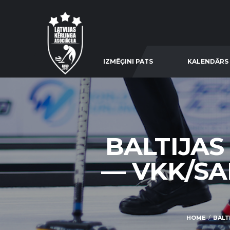
IZMĒĢINI PATS
KALENDĀRS
BALTIJAS
— VKK/SA
HOME
BALT