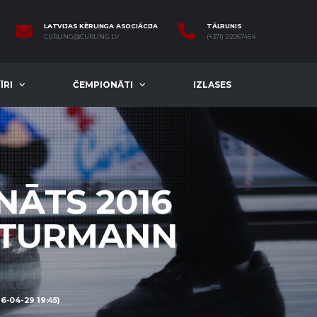
LATVIJAS KĒRLINGA ASOCIĀCIJA
TĀLRUNIS
CURLING@CURLING.LV
(+371) 22067454
ĪRI
ČEMPIONĀTI
IZLASES
NĀTS 2016
/ TURMANN
-04-29 19:45)