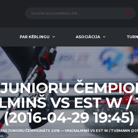
PAR KĒRLINGU
ASOCIĀCIJA
TURN
 JUNIORU ČEMPIO
LMIŅŠ VS EST W 
(2016-04-29 19:45)
IJAS JUNIORU ČEMPIONĀTS 2016 — VKK/SALMIŅŠ VS EST W / TURMANN (2016