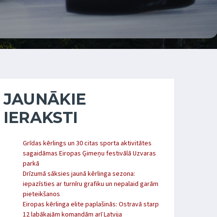
JAUNĀKIE
IERAKSTI
Grīdas kērlings un 30 citas sporta aktivitātes
sagaidāmas Eiropas Ģimeņu festivālā Uzvaras
parkā
Drīzumā sāksies jaunā kērlinga sezona:
iepazīsties ar turnīru grafiku un nepalaid garām
pieteikšanos
Eiropas kērlinga elite paplašinās: Ostravā starp
12 labākajām komandām arī Latvija