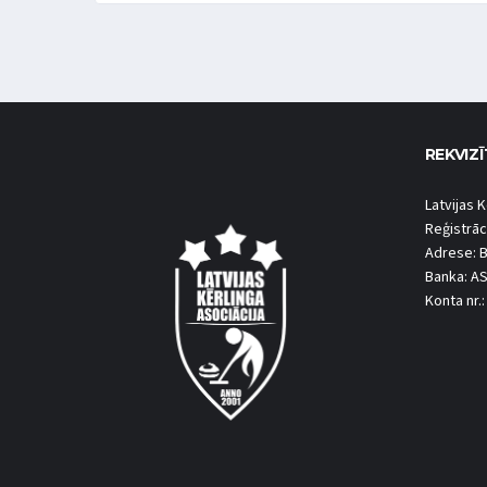
REKVIZĪ
Latvijas K
Reģistrāc
Adrese: B
Banka: A
Konta nr