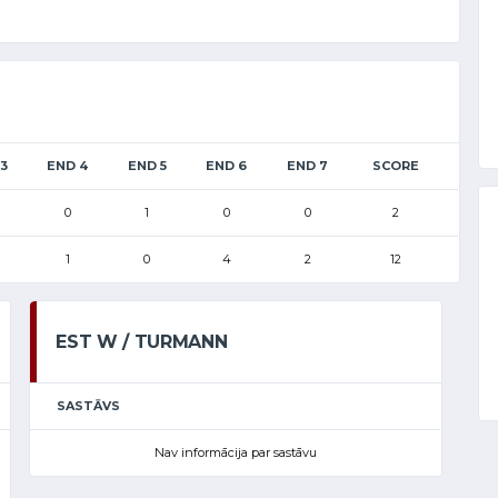
3
END 4
END 5
END 6
END 7
SCORE
0
1
0
0
2
1
0
4
2
12
EST W / TURMANN
SASTĀVS
Nav informācija par sastāvu