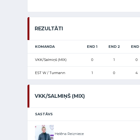
REZULTĀTI
KOMANDA
END 1
END 2
END 
VKK/Salmiņš (MIX)
0
1
0
EST W / Turmann
1
0
4
VKK/SALMIŅŠ (MIX)
SASTĀVS
Helēna Reizniece