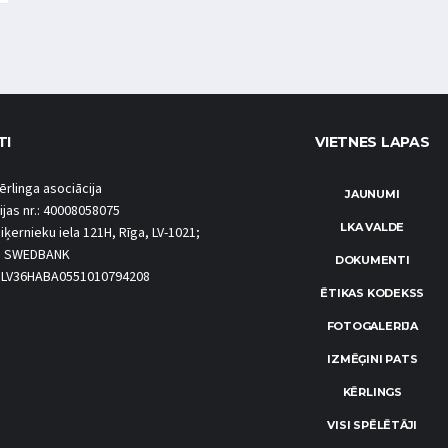
TI
VIETNES LAPAS
ērlinga asociācija
JAUNUMI
ijas nr.: 40008058075
LKA VALDE
iķernieku iela 121H, Rīga, LV-1021;
S SWEDBANK
DOKUMENTI
.: LV36HABA0551010794208
ĒTIKAS KODEKSS
FOTOGALERIJA
IZMĒĢINI PATS
KĒRLINGS
VISI SPĒLĒTĀJI