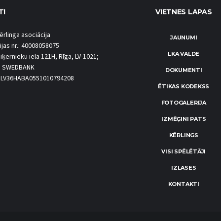
TI
VIETNES LAPAS
ērlinga asociācija
JAUNUMI
ijas nr.: 40008058075
LKA VALDE
iķernieku iela 121H, Rīga, LV-1021;
S SWEDBANK
DOKUMENTI
.: LV36HABA0551010794208
ĒTIKAS KODEKSS
FOTOGALERIJA
IZMĒĢINI PATS
KĒRLINGS
VISI SPĒLĒTĀJI
IZLASES
KONTAKTI