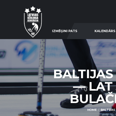
IZMĒĢINI PATS
KALENDĀRS
BALTIJAS
— LAT
BULAČŅ
HOME
BALTIJAS