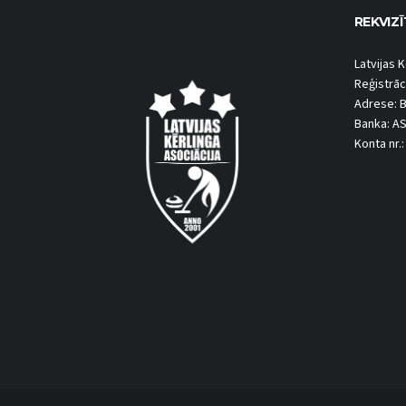
REKVIZĪ
Latvijas K
Reģistrāc
Adrese: B
Banka: A
Konta nr