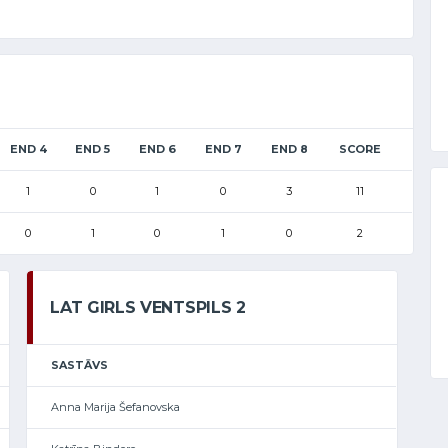
END 4
END 5
END 6
END 7
END 8
SCORE
1
0
1
0
3
11
0
1
0
1
0
2
LAT GIRLS VENTSPILS 2
SASTĀVS
Anna Marija Šefanovska