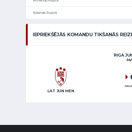
Armands Rusiņš
Rolands Rusiņš
IEPRIEKŠĒJĀS KOMANDU TIKŠANĀS REIZ
RIGA JU
04/
GALA
LAT JUN MEN