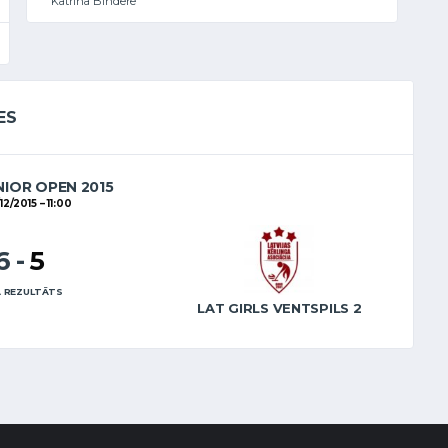
Katrīna Bindere
ES
NIOR OPEN 2015
12/2015
11:00
6
-
5
 REZULTĀTS
LAT GIRLS VENTSPILS 2