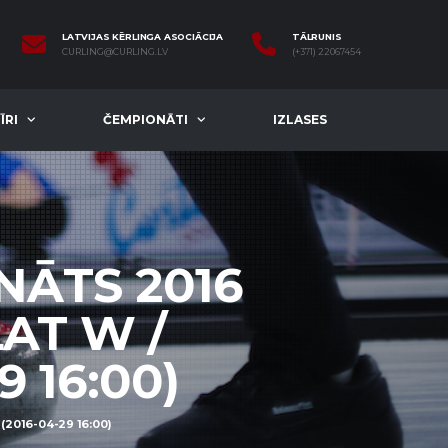
LATVIJAS KĒRLINGA ASOCIĀCIJA
TĀLRUNIS
CURLING@CURLING.LV
(+371) 22067454
ĪRI
ČEMPIONĀTI
IZLASES
NĀTS 2016
AT W /
 16:00)
2016-04-29 16:00)