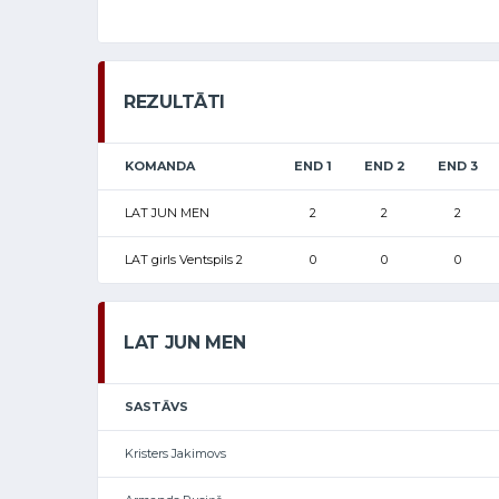
REZULTĀTI
KOMANDA
END 1
END 2
END 3
LAT JUN MEN
2
2
2
LAT girls Ventspils 2
0
0
0
LAT JUN MEN
SASTĀVS
Kristers Jakimovs