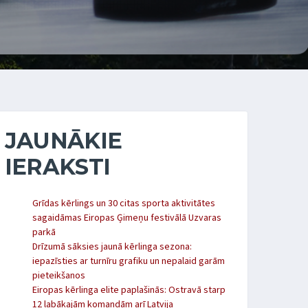
JAUNĀKIE
IERAKSTI
Grīdas kērlings un 30 citas sporta aktivitātes
sagaidāmas Eiropas Ģimeņu festivālā Uzvaras
parkā
Drīzumā sāksies jaunā kērlinga sezona:
iepazīsties ar turnīru grafiku un nepalaid garām
pieteikšanos
Eiropas kērlinga elite paplašinās: Ostravā starp
12 labākajām komandām arī Latvija