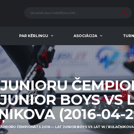
PAR KĒRLINGU
ASOCIĀCIJA
TURN
 JUNIORU ČEMPIO
 JUNIOR BOYS VS L
IKOVA (2016-04-29
 JUNIORU ČEMPIONĀTS 2016 — LAT JUNIOR BOYS VS LAT W / BULAČŅIKOVA (