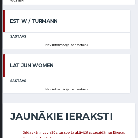
WOMEN
EST W / TURMANN
SASTĀVS
Nav informācija par sastāvu
LAT JUN WOMEN
SASTĀVS
Nav informācija par sastāvu
JAUNĀKIE IERAKSTI
Grīdas kērlings un 30 citas sporta aktivitātes sagaidāmas Eiropas