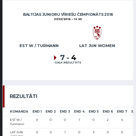
BALTIJAS JUNIORU VĪRIEŠU ČEMPIONĀTS 2016
01/05/2016
13:30
EST W / TURMANN
LAT JUN WOMEN
7
-
4
GALA REZULTĀTS
REZULTĀTI
KOMANDA
END 1
END 2
END 3
END 4
END 5
END 6
END 7
SC
EST W /
0
0
0
1
0
2
4
Turmann
LAT JUN
0
0
1
0
3
0
0