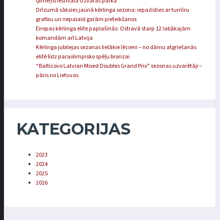
Ģimeņu festivālā Uzvaras parkā
Drīzumā sāksies jaunā kērlinga sezona: iepazīsties ar turnīru
grafiku un nepalaid garām pieteikšanos
Eiropas kērlinga elite paplašinās: Ostravā starp 12 labākajām
komandām arī Latvija
Kērlinga jubilejas sezonas lielākie lēcieni – no dāmu atgriešanās
elitē līdz paraolimpisko spēļu bronzai
“Balticovo Latvian Mixed Doubles Grand Prix” sezonas uzvarētāji –
pāris no Lietuvas
KATEGORIJAS
2023
2024
2025
2026