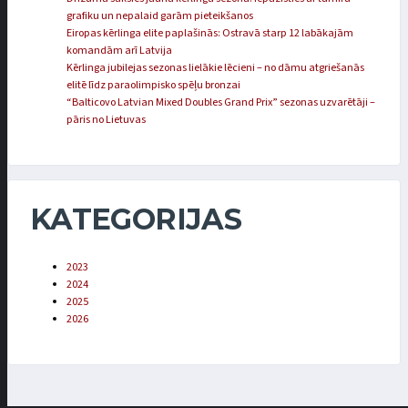
grafiku un nepalaid garām pieteikšanos
Eiropas kērlinga elite paplašinās: Ostravā starp 12 labākajām
komandām arī Latvija
Kērlinga jubilejas sezonas lielākie lēcieni – no dāmu atgriešanās
elitē līdz paraolimpisko spēļu bronzai
“Balticovo Latvian Mixed Doubles Grand Prix” sezonas uzvarētāji –
pāris no Lietuvas
KATEGORIJAS
2023
2024
2025
2026