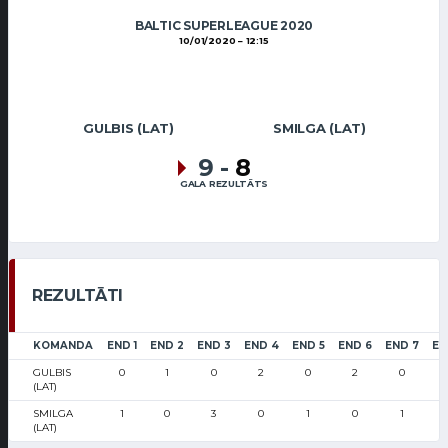
BALTIC SUPERLEAGUE 2020
10/01/2020
12:15
GULBIS (LAT)
SMILGA (LAT)
9
-
8
GALA REZULTĀTS
REZULTĀTI
KOMANDA
END 1
END 2
END 3
END 4
END 5
END 6
END 7
EN
GULBIS
0
1
0
2
0
2
0
(LAT)
SMILGA
1
0
3
0
1
0
1
(LAT)