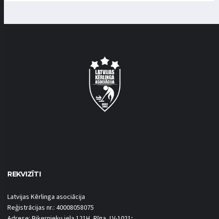
REKVIZĪTI
Latvijas Kērlinga asociācija
Reģistrācijas nr.: 40008058075
Adrese: Biķernieku iela 121H, Rīga, LV-1021;