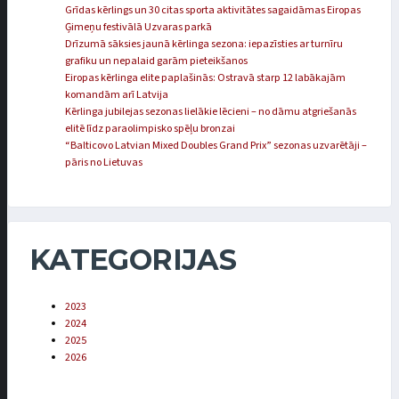
Grīdas kērlings un 30 citas sporta aktivitātes sagaidāmas Eiropas
Ģimeņu festivālā Uzvaras parkā
Drīzumā sāksies jaunā kērlinga sezona: iepazīsties ar turnīru
grafiku un nepalaid garām pieteikšanos
Eiropas kērlinga elite paplašinās: Ostravā starp 12 labākajām
komandām arī Latvija
Kērlinga jubilejas sezonas lielākie lēcieni – no dāmu atgriešanās
elitē līdz paraolimpisko spēļu bronzai
“Balticovo Latvian Mixed Doubles Grand Prix” sezonas uzvarētāji –
pāris no Lietuvas
KATEGORIJAS
2023
2024
2025
2026