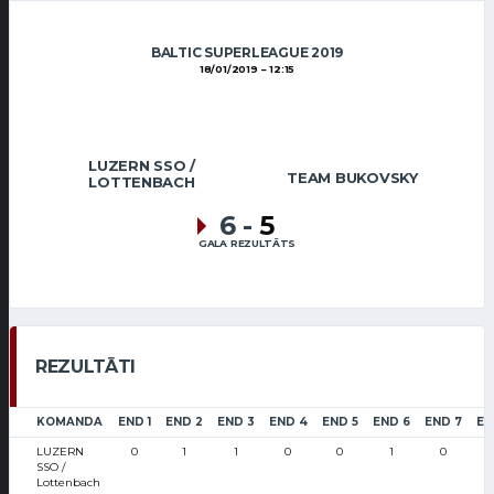
BALTIC SUPERLEAGUE 2019
18/01/2019
12:15
LUZERN SSO /
TEAM BUKOVSKY
LOTTENBACH
6
-
5
GALA REZULTĀTS
REZULTĀTI
KOMANDA
END 1
END 2
END 3
END 4
END 5
END 6
END 7
EN
LUZERN
0
1
1
0
0
1
0
SSO /
Lottenbach