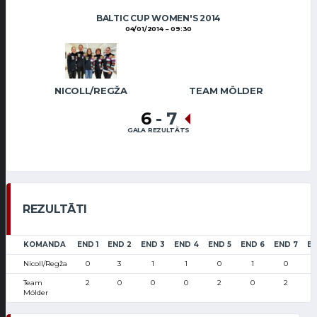
BALTIC CUP WOMEN'S 2014
04/01/2014
09:30
NICOLL/REGŽA
TEAM MÖLDER
6
-
7
GALA REZULTĀTS
REZULTĀTI
KOMANDA
END 1
END 2
END 3
END 4
END 5
END 6
END 7
EN
Nicoll/Regža
0
3
1
1
0
1
0
Team
2
0
0
0
2
0
2
Mölder