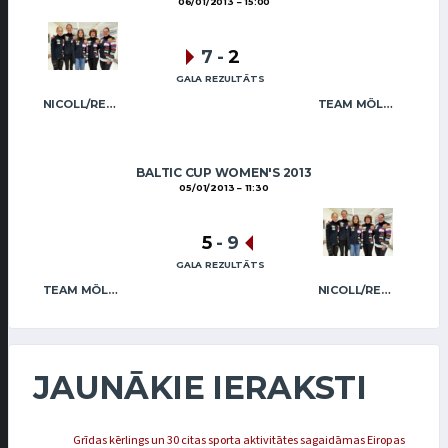
06/01/2013
15:00
7
-
2
GALA REZULTĀTS
NICOLL/REGŽA
TEAM MÖLDER
BALTIC CUP WOMEN'S 2013
05/01/2013
11:30
5
-
9
GALA REZULTĀTS
TEAM MÖLDER
NICOLL/REGŽA
JAUNĀKIE IERAKSTI
Grīdas kērlings un 30 citas sporta aktivitātes sagaidāmas Eiropas