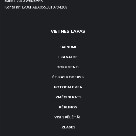
Banka: AS SWEDBANK
Konta nr.: LV36HABA0551010794208
VIETNES LAPAS
JAUNUMI
LKA VALDE
DOKUMENTI
ĒTIKAS KODEKSS
FOTOGALERIJA
IZMĒĢINI PATS
KĒRLINGS
VISI SPĒLĒTĀJI
IZLASES