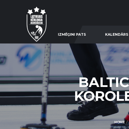
IZMĒĢINI PATS
KALENDĀRS
BALTIC
KOROLE
HOME