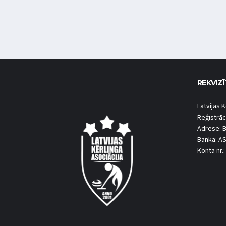
REKVIZĪ
Latvijas K
Reģistrāc
Adrese: B
Banka: A
Konta nr