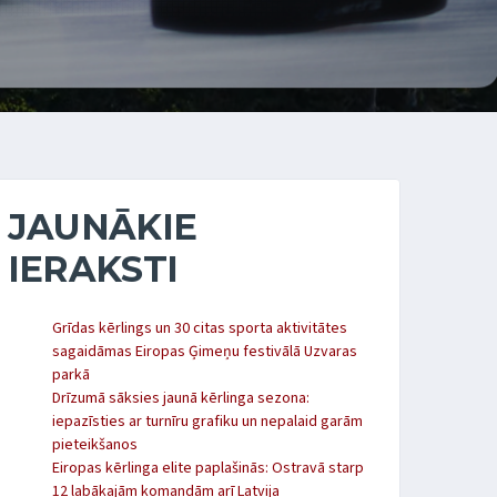
JAUNĀKIE
IERAKSTI
Grīdas kērlings un 30 citas sporta aktivitātes
sagaidāmas Eiropas Ģimeņu festivālā Uzvaras
parkā
Drīzumā sāksies jaunā kērlinga sezona:
iepazīsties ar turnīru grafiku un nepalaid garām
pieteikšanos
Eiropas kērlinga elite paplašinās: Ostravā starp
12 labākajām komandām arī Latvija