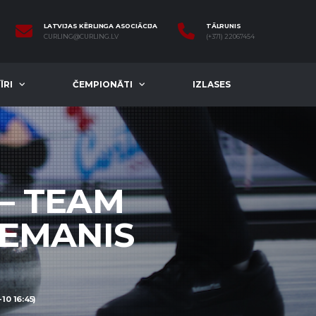
LATVIJAS KĒRLINGA ASOCIĀCIJA
TĀLRUNIS
CURLING@CURLING.LV
(+371) 22067454
ĪRI
ČEMPIONĀTI
IZLASES
 — TEAM
DEMANIS
0 16:45)