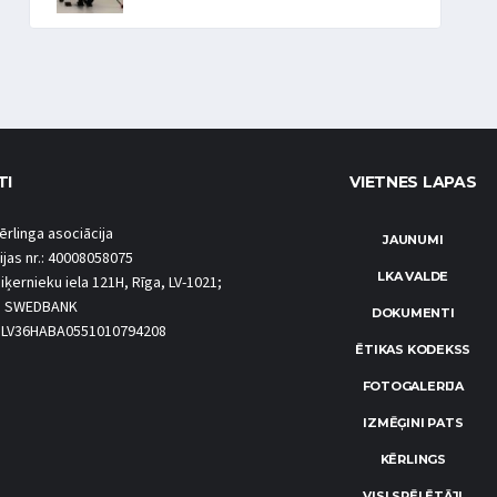
TI
VIETNES LAPAS
ērlinga asociācija
JAUNUMI
ijas nr.: 40008058075
LKA VALDE
iķernieku iela 121H, Rīga, LV-1021;
S SWEDBANK
DOKUMENTI
.: LV36HABA0551010794208
ĒTIKAS KODEKSS
FOTOGALERIJA
IZMĒĢINI PATS
KĒRLINGS
VISI SPĒLĒTĀJI