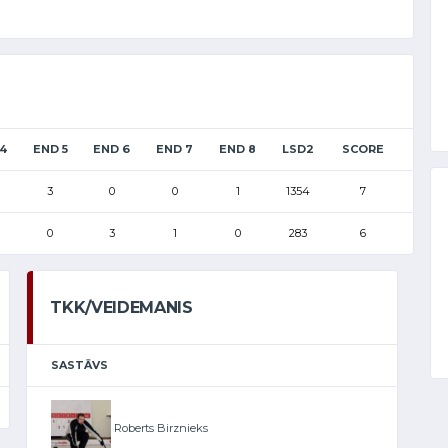
4
END 5
END 6
END 7
END 8
LSD2
SCORE
3
0
0
1
1354
7
0
3
1
0
283
6
TKK/VEIDEMANIS
SASTĀVS
Roberts Birznieks