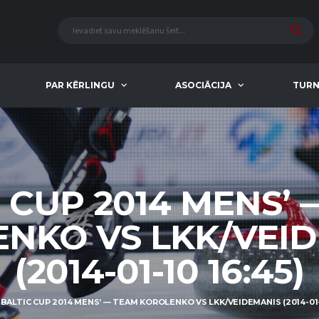
PAR KĒRLINGU
ASOCIĀCIJA
TURN
 CUP 2014 MENS’
NKO VS LKK/VEI
(2014-01-10 16:45)
BALTIC CUP 2014 MENS’ — TEAM KOROLENKO VS LKK/VEIDEMANIS (2014-01-1