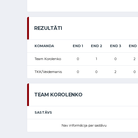
REZULTĀTI
KOMANDA
END 1
END 2
END 3
END 
Team Korolenko
0
1
0
2
TKK/Veidemanis
0
0
2
0
TEAM KOROLENKO
SASTĀVS
Nav informācija par sastāvu