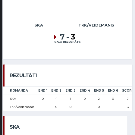
SKA
TKK/VEIDEMANIS
7
-
3
GALA REZULTĀTS
REZULTĀTI
KOMANDA
END 1
END 2
END 3
END 4
END 5
END 6
SCORE
SKA
0
4
1
0
2
0
7
TKK/Veidemanis
1
0
0
1
0
1
3
SKA