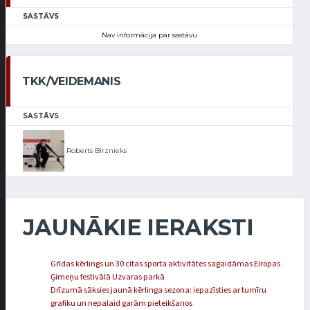
SASTĀVS
Nav informācija par sastāvu
TKK/VEIDEMANIS
SASTĀVS
Roberts Birznieks
JAUNĀKIE IERAKSTI
Grīdas kērlings un 30 citas sporta aktivitātes sagaidāmas Eiropas
Ģimeņu festivālā Uzvaras parkā
Drīzumā sāksies jaunā kērlinga sezona: iepazīsties ar turnīru
grafiku un nepalaid garām pieteikšanos