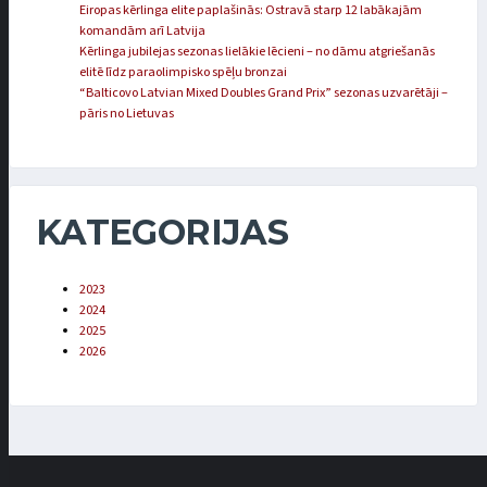
Eiropas kērlinga elite paplašinās: Ostravā starp 12 labākajām
komandām arī Latvija
Kērlinga jubilejas sezonas lielākie lēcieni – no dāmu atgriešanās
elitē līdz paraolimpisko spēļu bronzai
“Balticovo Latvian Mixed Doubles Grand Prix” sezonas uzvarētāji –
pāris no Lietuvas
KATEGORIJAS
2023
2024
2025
2026