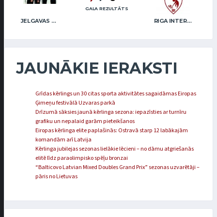
GALA REZULTĀTS
JELGAVAS MAIZNIEKS
RIGA INTERNATIONAL CURLING CLUB / GRAY
JAUNĀKIE IERAKSTI
Grīdas kērlings un 30 citas sporta aktivitātes sagaidāmas Eiropas
Ģimeņu festivālā Uzvaras parkā
Drīzumā sāksies jaunā kērlinga sezona: iepazīsties ar turnīru
grafiku un nepalaid garām pieteikšanos
Eiropas kērlinga elite paplašinās: Ostravā starp 12 labākajām
komandām arī Latvija
Kērlinga jubilejas sezonas lielākie lēcieni – no dāmu atgriešanās
elitē līdz paraolimpisko spēļu bronzai
“Balticovo Latvian Mixed Doubles Grand Prix” sezonas uzvarētāji –
pāris no Lietuvas