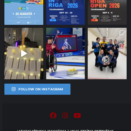
FOLLOW ON INSTAGRAM
LATVIJAS KĒRLINGA ASSOCIĀJICA | VISAS TIESĪBAS REZERVĒTAS