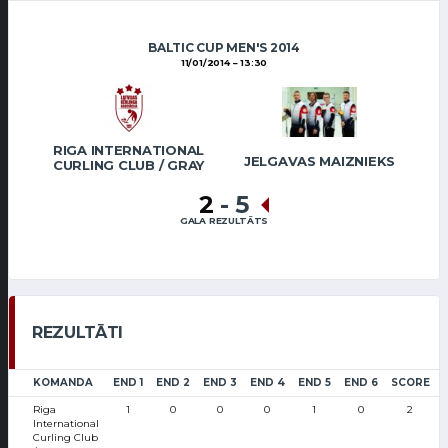
BALTIC CUP MEN'S 2014
11/01/2014
13:30
RIGA INTERNATIONAL
JELGAVAS MAIZNIEKS
CURLING CLUB / GRAY
2
-
5
GALA REZULTĀTS
REZULTĀTI
KOMANDA
END 1
END 2
END 3
END 4
END 5
END 6
SCORE
Riga
1
0
0
0
1
0
2
International
Curling Club