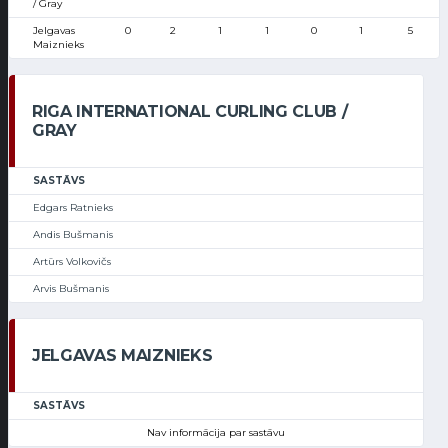
/ Gray
Jelgavas
0
2
1
1
0
1
5
Maiznieks
RIGA INTERNATIONAL CURLING CLUB /
GRAY
SASTĀVS
Edgars Ratnieks
Andis Bušmanis
Artūrs Volkovičs
Arvis Bušmanis
JELGAVAS MAIZNIEKS
SASTĀVS
Nav informācija par sastāvu