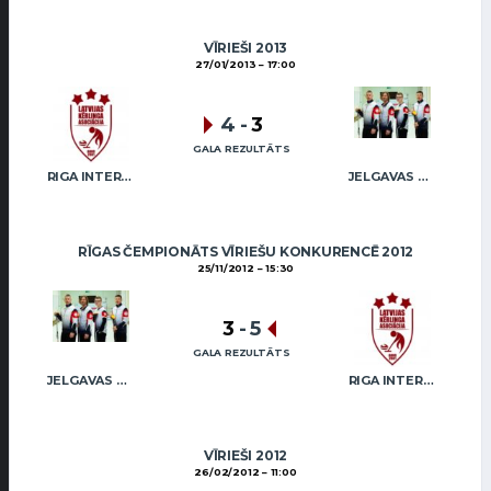
VĪRIEŠI 2013
27/01/2013
17:00
4
-
3
GALA REZULTĀTS
RIGA INTERNATIONAL CURLING CLUB / GRAY
JELGAVAS MAIZNIEKS
RĪGAS ČEMPIONĀTS VĪRIEŠU KONKURENCĒ 2012
25/11/2012
15:30
3
-
5
GALA REZULTĀTS
JELGAVAS MAIZNIEKS
RIGA INTERNATIONAL CURLING CLUB / GRAY
VĪRIEŠI 2012
26/02/2012
11:00