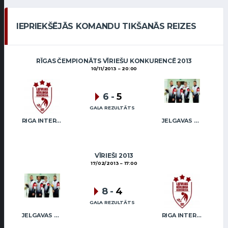
IEPRIEKŠĒJĀS KOMANDU TIKŠANĀS REIZES
RĪGAS ČEMPIONĀTS VĪRIEŠU KONKURENCĒ 2013
10/11/2013
20:00
6
-
5
GALA REZULTĀTS
RIGA INTERNATIONAL CURLING CLUB / GRAY
JELGAVAS MAIZNIEKS
VĪRIEŠI 2013
17/02/2013
17:00
8
-
4
GALA REZULTĀTS
JELGAVAS MAIZNIEKS
RIGA INTERNATIONAL CURLING CLUB / GRAY