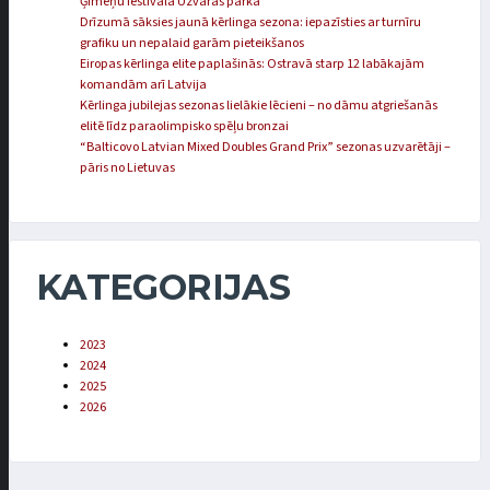
Ģimeņu festivālā Uzvaras parkā
Drīzumā sāksies jaunā kērlinga sezona: iepazīsties ar turnīru
grafiku un nepalaid garām pieteikšanos
Eiropas kērlinga elite paplašinās: Ostravā starp 12 labākajām
komandām arī Latvija
Kērlinga jubilejas sezonas lielākie lēcieni – no dāmu atgriešanās
elitē līdz paraolimpisko spēļu bronzai
“Balticovo Latvian Mixed Doubles Grand Prix” sezonas uzvarētāji –
pāris no Lietuvas
KATEGORIJAS
2023
2024
2025
2026