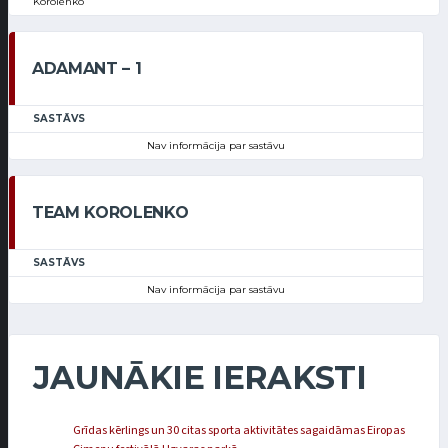
Korolenko
ADAMANT – 1
SASTĀVS
Nav informācija par sastāvu
TEAM KOROLENKO
SASTĀVS
Nav informācija par sastāvu
JAUNĀKIE IERAKSTI
Grīdas kērlings un 30 citas sporta aktivitātes sagaidāmas Eiropas