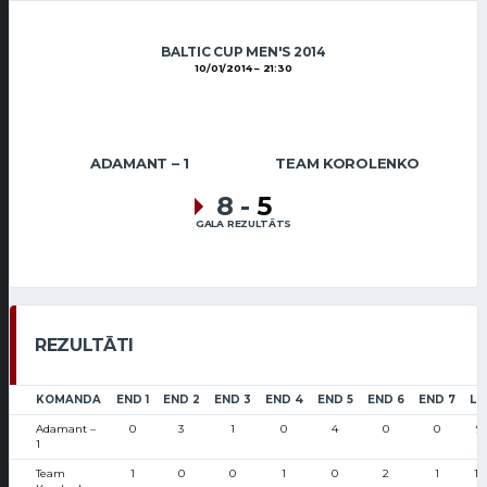
BALTIC CUP MEN'S 2014
10/01/2014
21:30
ADAMANT – 1
TEAM KOROLENKO
8
-
5
GALA REZULTĀTS
REZULTĀTI
KOMANDA
END 1
END 2
END 3
END 4
END 5
END 6
END 7
LS
Adamant –
0
3
1
0
4
0
0
9
1
Team
1
0
0
1
0
2
1
13