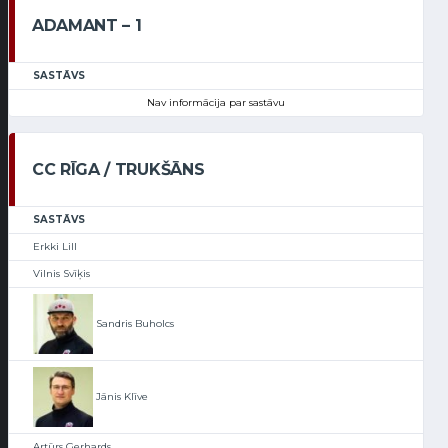
ADAMANT – 1
SASTĀVS
Nav informācija par sastāvu
CC RĪGA / TRUKŠĀNS
SASTĀVS
Erkki Lill
Vilnis Svīķis
Sandris Buholcs
Jānis Klīve
Artūrs Gerhards