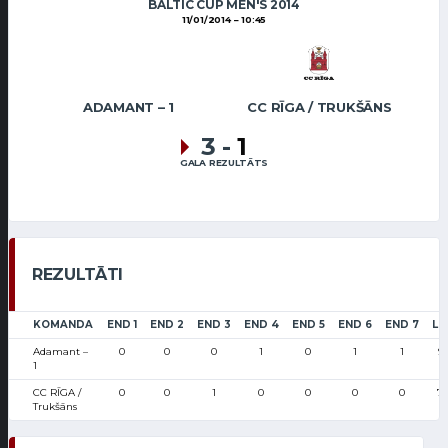
BALTIC CUP MEN'S 2014
11/01/2014
10:45
ADAMANT – 1
CC RĪGA / TRUKŠĀNS
3
-
1
GALA REZULTĀTS
REZULTĀTI
KOMANDA
END 1
END 2
END 3
END 4
END 5
END 6
END 7
LS
Adamant –
0
0
0
1
0
1
1
9
1
CC RĪGA /
0
0
1
0
0
0
0
7
Trukšāns