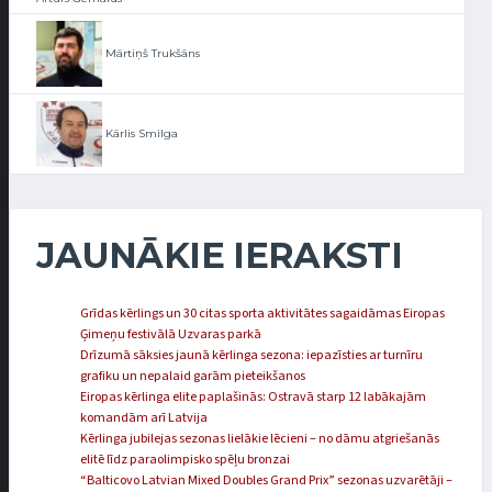
Mārtiņš Trukšāns
Kārlis Smilga
JAUNĀKIE IERAKSTI
Grīdas kērlings un 30 citas sporta aktivitātes sagaidāmas Eiropas
Ģimeņu festivālā Uzvaras parkā
Drīzumā sāksies jaunā kērlinga sezona: iepazīsties ar turnīru
grafiku un nepalaid garām pieteikšanos
Eiropas kērlinga elite paplašinās: Ostravā starp 12 labākajām
komandām arī Latvija
Kērlinga jubilejas sezonas lielākie lēcieni – no dāmu atgriešanās
elitē līdz paraolimpisko spēļu bronzai
“Balticovo Latvian Mixed Doubles Grand Prix” sezonas uzvarētāji –