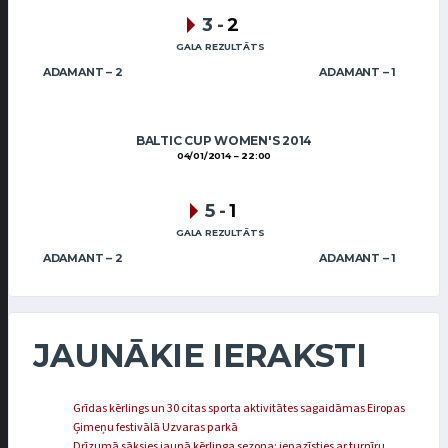
3
-
2
GALA REZULTĀTS
ADAMANT – 2
ADAMANT – 1
BALTIC CUP WOMEN'S 2014
04/01/2014
22:00
5
-
1
GALA REZULTĀTS
ADAMANT – 2
ADAMANT – 1
JAUNĀKIE IERAKSTI
Grīdas kērlings un 30 citas sporta aktivitātes sagaidāmas Eiropas
Ģimeņu festivālā Uzvaras parkā
Drīzumā sāksies jaunā kērlinga sezona: iepazīsties ar turnīru