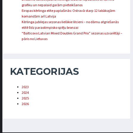
grafiku un nepalaid garām pieteikšanos
Eiropas kērlinga elite paplašinās: Ostravā starp 12 labākajām
komandām arī Latvija
Kērlinga jubilejas sezonas lielākie lēcieni – no dāmu atgriešanās
elitē līdz paraolimpisko spēļu bronzai
“Balticovo Latvian Mixed Doubles Grand Prix” sezonas uzvarētāji –
pāris no Lietuvas
KATEGORIJAS
2023
2024
2025
2026