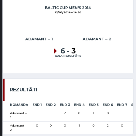
BALTIC CUP MEN'S 2014
12/01/2014
14:30
ADAMANT – 1
ADAMANT – 2
6
-
3
GALA REZULTĀTS
REZULTĀTI
KOMANDA
END 1
END 2
END 3
END 4
END 5
END 6
END 7
SC
Adamant –
1
1
2
0
1
0
1
1
Adamant –
0
0
0
1
0
2
0
2