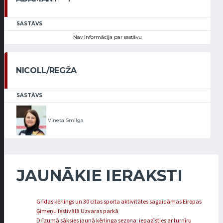
SASTĀVS
Nav informācija par sastāvu
NICOLL/REGŽA
SASTĀVS
Vineta Smilga
JAUNĀKIE IERAKSTI
Grīdas kērlings un 30 citas sporta aktivitātes sagaidāmas Eiropas
Ģimeņu festivālā Uzvaras parkā
Drīzumā sāksies jaunā kērlinga sezona: iepazīsties ar turnīru