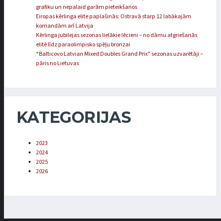
grafiku un nepalaid garām pieteikšanos
Eiropas kērlinga elite paplašinās: Ostravā starp 12 labākajām
komandām arī Latvija
Kērlinga jubilejas sezonas lielākie lēcieni – no dāmu atgriešanās
elitē līdz paraolimpisko spēļu bronzai
“Balticovo Latvian Mixed Doubles Grand Prix” sezonas uzvarētāji –
pāris no Lietuvas
KATEGORIJAS
2023
2024
2025
2026