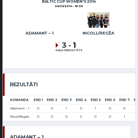
BALTIC CUP WOMEN'S 2014
04/01/2014
16:00
ADAMANT – 1
NICOLL/REGŽA
3
-
1
GALA REZULTĀTS
REZULTĀTI
KOMANDA
END 1
END 2
END 3
END 4
END 5
END 6
END 7
EN
Adamant – 1
0
0
1
0
1
0
0
Nicoll/Regža
0
0
0
0
0
0
1
ADAMANT – 1