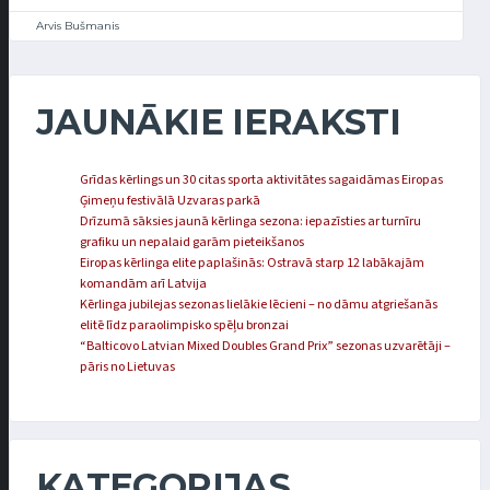
Arvis Bušmanis
JAUNĀKIE IERAKSTI
Grīdas kērlings un 30 citas sporta aktivitātes sagaidāmas Eiropas
Ģimeņu festivālā Uzvaras parkā
Drīzumā sāksies jaunā kērlinga sezona: iepazīsties ar turnīru
grafiku un nepalaid garām pieteikšanos
Eiropas kērlinga elite paplašinās: Ostravā starp 12 labākajām
komandām arī Latvija
Kērlinga jubilejas sezonas lielākie lēcieni – no dāmu atgriešanās
elitē līdz paraolimpisko spēļu bronzai
“Balticovo Latvian Mixed Doubles Grand Prix” sezonas uzvarētāji –
pāris no Lietuvas
KATEGORIJAS