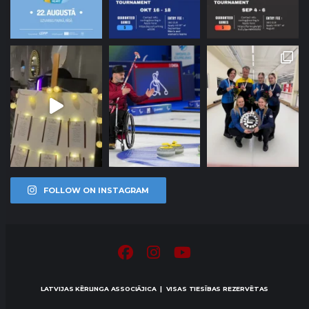
FOLLOW ON INSTAGRAM
LATVIJAS KĒRLINGA ASSOCIĀJICA | VISAS TIESĪBAS REZERVĒTAS