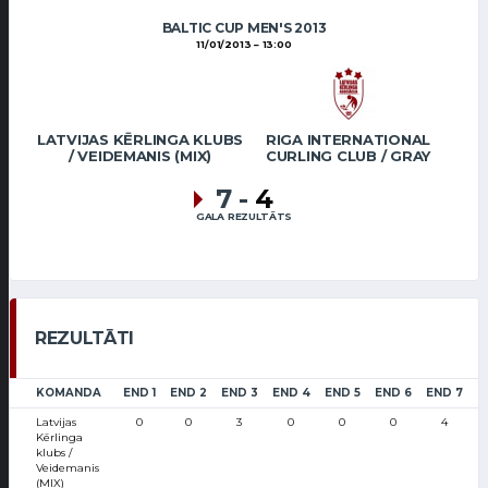
BALTIC CUP MEN'S 2013
11/01/2013
13:00
LATVIJAS KĒRLINGA KLUBS
RIGA INTERNATIONAL
/ VEIDEMANIS (MIX)
CURLING CLUB / GRAY
7
-
4
GALA REZULTĀTS
REZULTĀTI
KOMANDA
END 1
END 2
END 3
END 4
END 5
END 6
END 7
L
Latvijas
0
0
3
0
0
0
4
Kērlinga
klubs /
Veidemanis
(MIX)