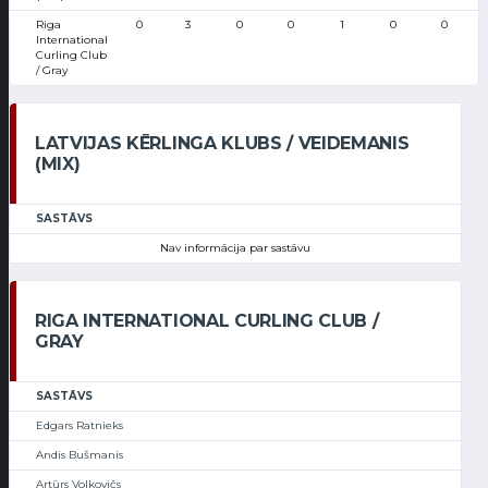
Riga
0
3
0
0
1
0
0
1
International
Curling Club
/ Gray
LATVIJAS KĒRLINGA KLUBS / VEIDEMANIS
(MIX)
SASTĀVS
Nav informācija par sastāvu
RIGA INTERNATIONAL CURLING CLUB /
GRAY
SASTĀVS
Edgars Ratnieks
Andis Bušmanis
Artūrs Volkovičs