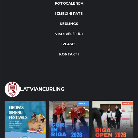
FOTOGALERIJA
IZMĒĢINI PATS
KĒRLINGS
VISI SPĒLĒTĀJI
IZLASES
KONTAKTI
LATVIANCURLING