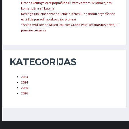
Eiropas kērlinga elite paplašinās: Ostravā starp 12 labākajām
komandām arī Latvija
Kērlinga jubilejas sezonas lielākie lēcieni – no dāmu atgriešanās
elitē līdz paraolimpisko spēļu bronzai
“Balticovo Latvian Mixed Doubles Grand Prix” sezonas uzvarētāji –
pāris no Lietuvas
KATEGORIJAS
2023
2024
2025
2026