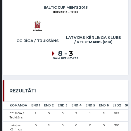
BALTIC CUP MEN'S 2013
11/01/2013
19:00
LATVIJAS KĒRLINGA KLUBS
CC RĪGA / TRUKŠĀNS
/ VEIDEMANIS (MIX)
8
-
3
GALA REZULTĀTS
REZULTĀTI
KOMANDA
END 1
END 2
END 3
END 4
END 5
END 6
LSD2
SC
CC RĪGA /
2
0
0
2
1
3
525
Trukšāns
Latvijas
0
3
0
0
0
0
330
Kērlinga