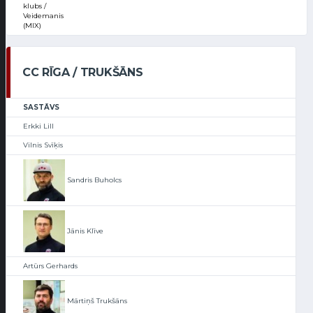
klubs /
Veidemanis
(MIX)
CC RĪGA / TRUKŠĀNS
SASTĀVS
Erkki Lill
Vilnis Svīķis
Sandris Buholcs
Jānis Klīve
Artūrs Gerhards
Mārtiņš Trukšāns