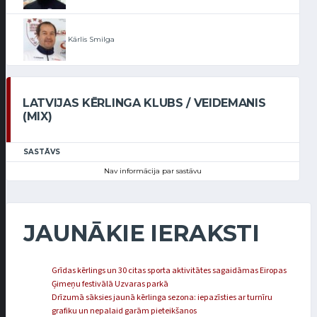
Kārlis Smilga
LATVIJAS KĒRLINGA KLUBS / VEIDEMANIS
(MIX)
SASTĀVS
Nav informācija par sastāvu
JAUNĀKIE IERAKSTI
Grīdas kērlings un 30 citas sporta aktivitātes sagaidāmas Eiropas
Ģimeņu festivālā Uzvaras parkā
Drīzumā sāksies jaunā kērlinga sezona: iepazīsties ar turnīru
grafiku un nepalaid garām pieteikšanos