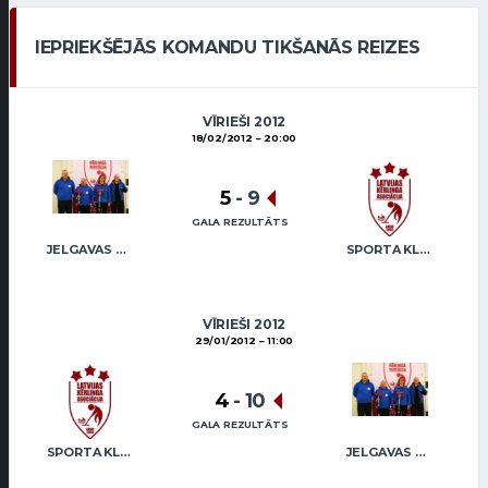
IEPRIEKŠĒJĀS KOMANDU TIKŠANĀS REIZES
VĪRIEŠI 2012
18/02/2012
20:00
5
-
9
GALA REZULTĀTS
JELGAVAS KĒRLINGA KLUBS / BĀRZDAINIS
SPORTA KLUBS “OB” / REGŽA
VĪRIEŠI 2012
29/01/2012
11:00
4
-
10
GALA REZULTĀTS
SPORTA KLUBS “OB” / REGŽA
JELGAVAS KĒRLINGA KLUBS / BĀRZDAINIS