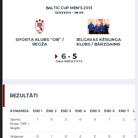
BALTIC CUP MEN'S 2013
12/01/2013
08:00
SPORTA KLUBS “OB” /
JELGAVAS KĒRLINGA
REGŽA
KLUBS / BĀRZDAINIS
6
-
5
GALA REZULTĀTS
REZULTĀTI
KOMANDA
END 1
END 2
END 3
END 4
END 5
END 6
END 7
LS
Sporta
1
0
2
0
0
1
2
8
Klubs “OB” /
Regža
Jelgavas
0
1
0
2
2
0
0
18