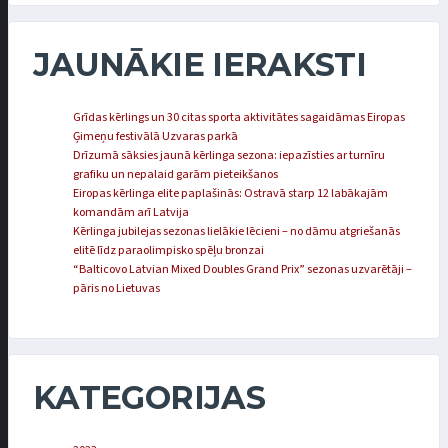
JAUNĀKIE IERAKSTI
Grīdas kērlings un 30 citas sporta aktivitātes sagaidāmas Eiropas
Ģimeņu festivālā Uzvaras parkā
Drīzumā sāksies jaunā kērlinga sezona: iepazīsties ar turnīru
grafiku un nepalaid garām pieteikšanos
Eiropas kērlinga elite paplašinās: Ostravā starp 12 labākajām
komandām arī Latvija
Kērlinga jubilejas sezonas lielākie lēcieni – no dāmu atgriešanās
elitē līdz paraolimpisko spēļu bronzai
“Balticovo Latvian Mixed Doubles Grand Prix” sezonas uzvarētāji –
pāris no Lietuvas
KATEGORIJAS