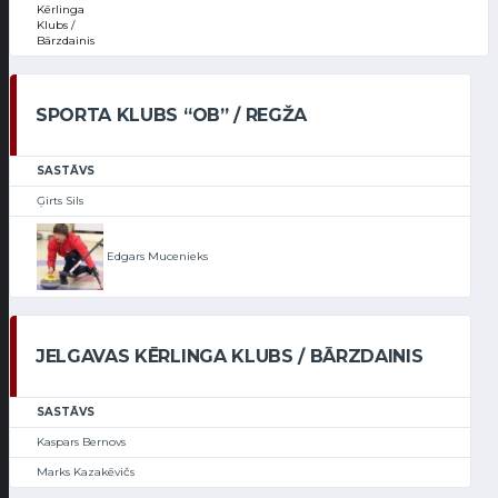
Kērlinga
Klubs /
Bārzdainis
SPORTA KLUBS “OB” / REGŽA
SASTĀVS
Ģirts Sils
Edgars Mucenieks
JELGAVAS KĒRLINGA KLUBS / BĀRZDAINIS
SASTĀVS
Kaspars Bernovs
Marks Kazakēvičs