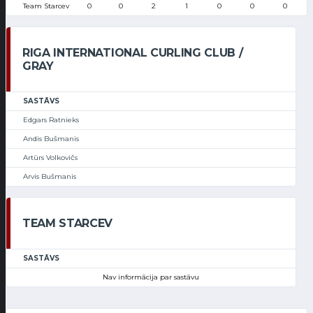
Team Starcev
0
0
2
1
0
0
0
RIGA INTERNATIONAL CURLING CLUB /
GRAY
SASTĀVS
Edgars Ratnieks
Andis Bušmanis
Artūrs Volkovičs
Arvis Bušmanis
TEAM STARCEV
SASTĀVS
Nav informācija par sastāvu