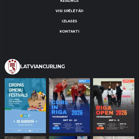
KĒRLINGS
VISI SPĒLĒTĀJI
IZLASES
KONTAKTI
LATVIANCURLING