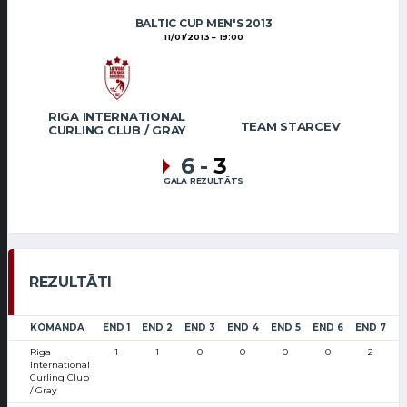
BALTIC CUP MEN'S 2013
11/01/2013
19:00
RIGA INTERNATIONAL
TEAM STARCEV
CURLING CLUB / GRAY
6
-
3
GALA REZULTĀTS
REZULTĀTI
KOMANDA
END 1
END 2
END 3
END 4
END 5
END 6
END 7
E
Riga
1
1
0
0
0
0
2
International
Curling Club
/ Gray