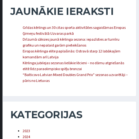
JAUNĀKIE IERAKSTI
Grīdas kērlings un 30 citas sporta aktivitātes sagaidāmas Eiropas
Ģimeņu festivālā Uzvaras parkā
Drīzumā sāksies jaunā kērlinga sezona: iepazīsties ar turnīru
grafiku un nepalaid garām pieteikšanos
Eiropas kērlinga elite paplašinās: Ostravā starp 12 labākajām
komandām arī Latvija
Kērlinga jubilejas sezonas lielākie lēcieni – no dāmu atgriešanās
elitē līdz paraolimpisko spēļu bronzai
“Balticovo Latvian Mixed Doubles Grand Prix” sezonas uzvarētāji –
pāris no Lietuvas
KATEGORIJAS
2023
2024