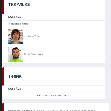
TKK/VILKS
SASTĀVS
Aleksandrs Urbo
Kristaps Vilks
Jānis Bremanis
T-RINK
SASTĀVS
Nav informācija par sastāvu