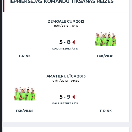
IEPRIEKŠĒJĀS KOMANDU TIKŠANĀS REIZES
ZEMGALE CUP 2012
16/11/2012
17:15
5
-
8
GALA REZULTĀTS
T-RINK
TKK/VILKS
AMATIERU LĪGA 2013
04/11/2012
08:30
5
-
9
GALA REZULTĀTS
TKK/VILKS
T-RINK