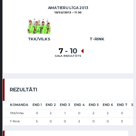
AMATIERU LĪGA 2013
10/02/2013
11:30
TKK/VILKS
T-RINK
7
-
10
GALA REZULTĀTS
REZULTĀTI
KOMANDA
END 1
END 2
END 3
END 4
END 5
END 6
END 7
SC
TKK/Vilks
0
2
1
0
2
2
0
T-Rink
5
0
0
2
0
0
3