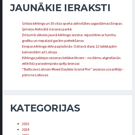
JAUNĀKIE IERAKSTI
Grīdas kērlings un 30 citas sporta aktivitātes sagaidāmas Eiropas
Ģimeņu festivālā Uzvaras parkā
Drīzumā sāksies jaunā kērlinga sezona: iepazīsties ar turnīru
grafiku un nepalaid garām pieteikšanos
Eiropas kērlinga elite paplašinās: Ostravā starp 12 labākajām
komandām arī Latvija
Kērlinga jubilejas sezonas lielākie lēcieni – no dāmu atgriešanās
elitē līdz paraolimpisko spēļu bronzai
“Balticovo Latvian Mixed Doubles Grand Prix” sezonas uzvarētāji –
pāris no Lietuvas
KATEGORIJAS
2023
2024