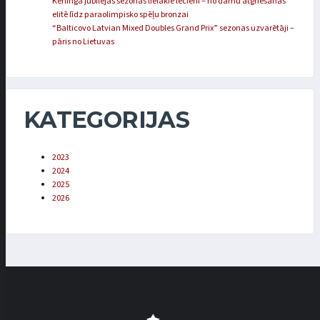
Kērlinga jubilejas sezonas lielākie lēcieni – no dāmu atgriešanās
elitē līdz paraolimpisko spēļu bronzai
“Balticovo Latvian Mixed Doubles Grand Prix” sezonas uzvarētāji –
pāris no Lietuvas
KATEGORIJAS
2023
2024
2025
2026