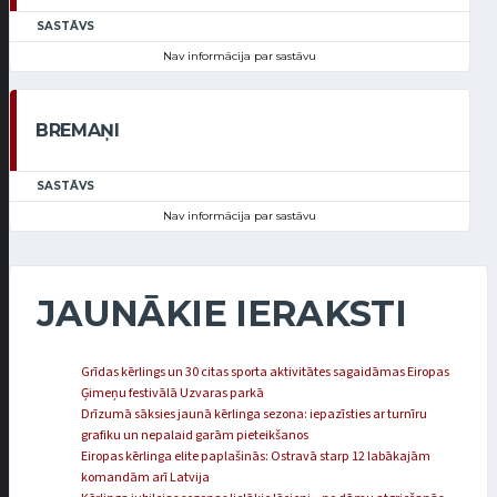
SASTĀVS
Nav informācija par sastāvu
BREMAŅI
SASTĀVS
Nav informācija par sastāvu
JAUNĀKIE IERAKSTI
Grīdas kērlings un 30 citas sporta aktivitātes sagaidāmas Eiropas
Ģimeņu festivālā Uzvaras parkā
Drīzumā sāksies jaunā kērlinga sezona: iepazīsties ar turnīru
grafiku un nepalaid garām pieteikšanos
Eiropas kērlinga elite paplašinās: Ostravā starp 12 labākajām
komandām arī Latvija