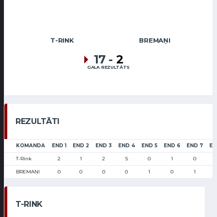
T-RINK
BREMAŅI
17
-
2
GALA REZULTĀTS
REZULTĀTI
KOMANDA
END 1
END 2
END 3
END 4
END 5
END 6
END 7
EN
T-Rink
2
1
2
5
0
1
0
BREMAŅI
0
0
0
0
1
0
1
T-RINK