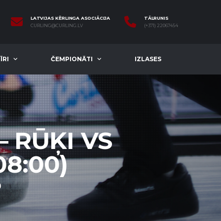
LATVIJAS KĒRLINGA ASOCIĀCIJA
TĀLRUNIS
CURLING@CURLING.LV
(+371) 22067454
ĪRI
ČEMPIONĀTI
IZLASES
— RŪĶI VS
08:00)
)