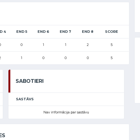
D 4
END 5
END 6
END 7
END 8
SCORE
0
0
1
1
2
5
2
1
0
0
0
5
SABOTIERI
SASTĀVS
Nav informācija par sastāvu
ES