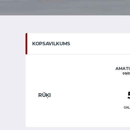
KOPSAVILKUMS
AMATI
09/0
RŪĶI
GAL