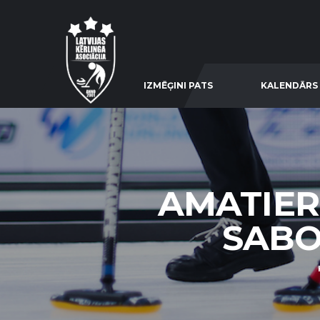
IZMĒĢINI PATS
KALENDĀRS
AMATIERU
SABOT