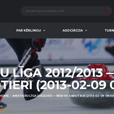
PAR KĒRLINGU
ASOCIĀCIJA
TURN
 LĪGA 2012/2013 
IERI (2013-02-09 
HOME
AMATIERU LĪGA 2012/2013 — RŪĶI VS SABOTIERI (2013-02-09 08:00