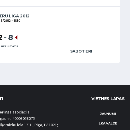
ERU LĪGA 2012
03/2012
11:30
2
-
8
 REZULTĀTS
SABOTIERI
TI
VIETNES LAPAS
ērlinga asociācija
JAUNUMI
ijas nr.: 40008058075
LKA VALDE
iķernieku iela 121H, Rīga, LV-1021;