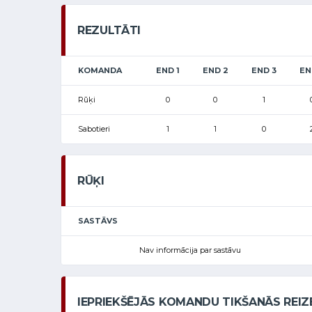
REZULTĀTI
KOMANDA
END 1
END 2
END 3
EN
Rūķi
0
0
1
Sabotieri
1
1
0
RŪĶI
SASTĀVS
Nav informācija par sastāvu
IEPRIEKŠĒJĀS KOMANDU TIKŠANĀS REIZ