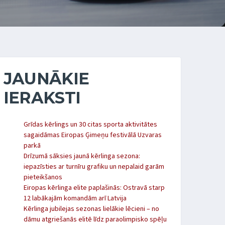
JAUNĀKIE
IERAKSTI
Grīdas kērlings un 30 citas sporta aktivitātes
sagaidāmas Eiropas Ģimeņu festivālā Uzvaras
parkā
Drīzumā sāksies jaunā kērlinga sezona:
iepazīsties ar turnīru grafiku un nepalaid garām
pieteikšanos
Eiropas kērlinga elite paplašinās: Ostravā starp
12 labākajām komandām arī Latvija
Kērlinga jubilejas sezonas lielākie lēcieni – no
dāmu atgriešanās elitē līdz paraolimpisko spēļu