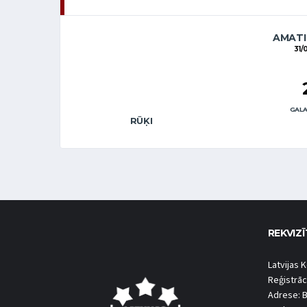
AMATI
31/
GALA
RŪĶI
REKVIZĪ
Latvijas K
Reģistrāc
Adrese: B