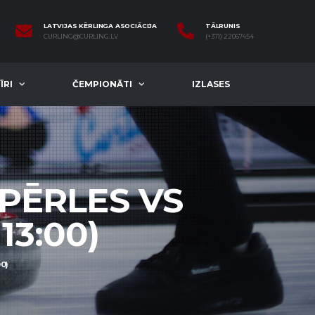
LATVIJAS KĒRLINGA ASOCIĀCIJA
TĀLRUNIS
CURLING@CURLING.LV
(+371) 22067454
ĪRI
ČEMPIONĀTI
IZLASES
 PĒRLES VS
13:00)
0)