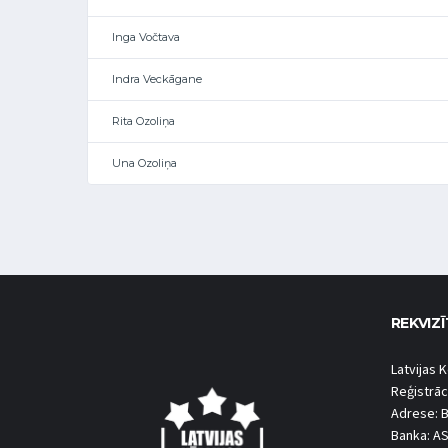
Inga Vočtava
Indra Veckāgane
Rita Ozoliņa
Una Ozoliņa
REKVIZĪ
Latvijas K
Reģistrāc
Adrese: B
Banka: A