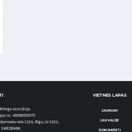
TI
VIETNES LAPAS
ērlinga asociācija
JAUNUMI
ijas nr.: 40008058075
LKA VALDE
iķernieku iela 121H, Rīga, LV-1021;
S SWEDBANK
DOKUMENTI