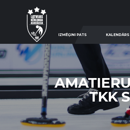
IZMĒĢINI PATS
KALENDĀRS
AMATIERU 
TKK S
H