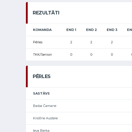
REZULTĀTI
KOMANDA
END 1
END 2
END 3
EN
Pērles
2
2
2
TKK/Seniori
0
0
0
PĒRLES
SASTĀVS
Baiba Čamane
Kristīne Austere
Ieva Berka