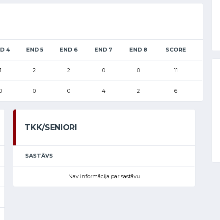
D 4
END 5
END 6
END 7
END 8
SCORE
1
2
2
0
0
11
0
0
0
4
2
6
TKK/SENIORI
SASTĀVS
Nav informācija par sastāvu