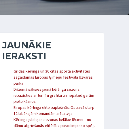
JAUNĀKIE
IERAKSTI
Grīdas kērlings un 30 citas sporta aktivitātes
sagaidāmas Eiropas Ģimeņu festivālā Uzvaras
parkā
Drīzumā sāksies jaunā kērlinga sezona:
iepazīsties ar turnīru grafiku un nepalaid garām
pieteikšanos
Eiropas kērlinga elite paplašinās: Ostravā starp
12 labākajām komandām arī Latvija
Kērlinga jubilejas sezonas lielākie lēcieni – no
dāmu atgriešanās elitē līdz paraolimpisko spēļu