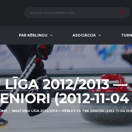
PAR KĒRLINGU
ASOCIĀCIJA
TURN
LĪGA 2012/2013 —
ENIORI (2012-11-04 
OME
AMATIERU LĪGA 2012/2013 — PĒRLES VS TKK SENIORI (2012-11-04 13:0