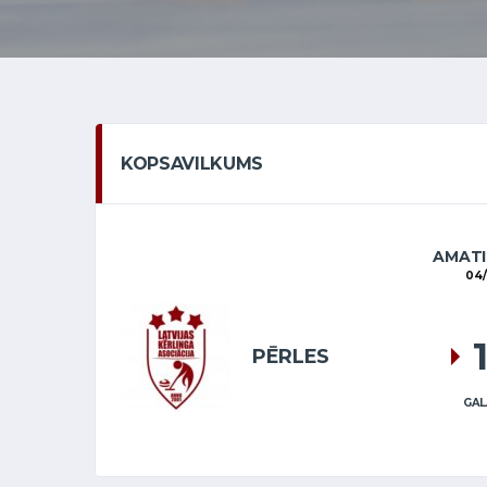
KOPSAVILKUMS
AMATI
04/
PĒRLES
GAL