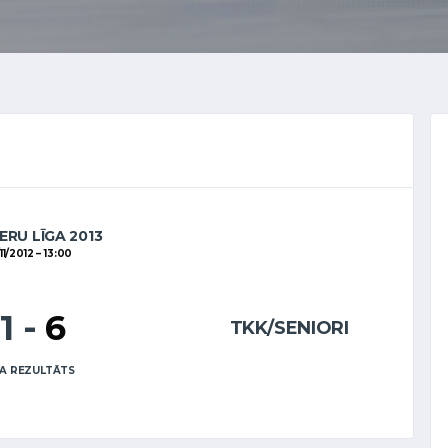
ERU LĪGA 2013
11/2012
13:00
11
-
6
TKK/SENIORI
A REZULTĀTS