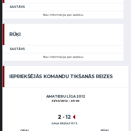
SASTĀVS
Nav informācija par sastāvu
RŪĶI
SASTĀVS
Nav informācija par sastāvu
IEPRIEKŠĒJĀS KOMANDU TIKŠANĀS REIZES
AMATIERU LĪGA 2012
31/03/2012
09:00
2
-
12
GALA REZULTĀTS
OPA!
RŪĶI