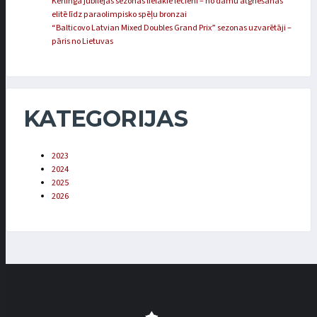
Kērlinga jubilejas sezonas lielākie lēcieni – no dāmu atgriešanās
elitē līdz paraolimpisko spēļu bronzai
“Balticovo Latvian Mixed Doubles Grand Prix” sezonas uzvarētāji –
pāris no Lietuvas
KATEGORIJAS
2023
2024
2025
2026