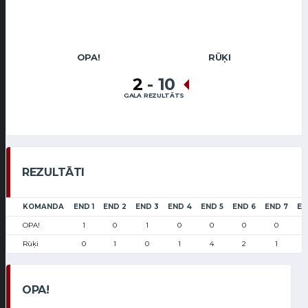
OPA!
RŪĶI
2
-
10
GALA REZULTĀTS
REZULTĀTI
KOMANDA
END 1
END 2
END 3
END 4
END 5
END 6
END 7
EN
OPA!
1
0
1
0
0
0
0
Rūķi
0
1
0
1
4
2
1
OPA!