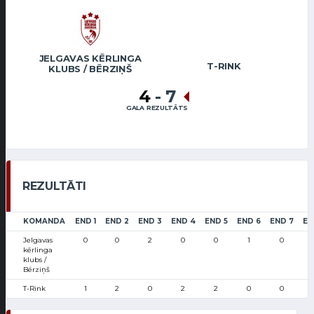
JELGAVAS KĒRLINGA
T-RINK
KLUBS / BĒRZIŅŠ
4
-
7
GALA REZULTĀTS
REZULTĀTI
KOMANDA
END 1
END 2
END 3
END 4
END 5
END 6
END 7
EN
Jelgavas
0
0
2
0
0
1
0
kērlinga
klubs /
Bērziņš
T-Rink
1
2
0
2
2
0
0