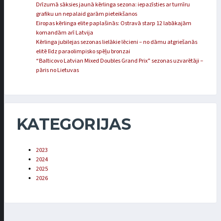
Drīzumā sāksies jaunā kērlinga sezona: iepazīsties ar turnīru
grafiku un nepalaid garām pieteikšanos
Eiropas kērlinga elite paplašinās: Ostravā starp 12 labākajām
komandām arī Latvija
Kērlinga jubilejas sezonas lielākie lēcieni – no dāmu atgriešanās
elitē līdz paraolimpisko spēļu bronzai
“Balticovo Latvian Mixed Doubles Grand Prix” sezonas uzvarētāji –
pāris no Lietuvas
KATEGORIJAS
2023
2024
2025
2026