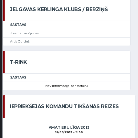
JELGAVAS KĒRLINGA KLUBS / BĒRZIŅŠ
SASTĀVS
Jolanta Laučjunas
Artis Gurtiņš
T-RINK
SASTĀVS
Nav informācija par sastāvu
IEPRIEKŠĒJĀS KOMANDU TIKŠANĀS REIZES
AMATIERU LĪGA 2013
15/09/2012
11:30