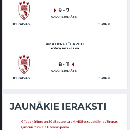
9
-
7
GALA REZULTĀTS
JELGAVAS KĒRLINGA KLUBS / BĒRZIŅŠ
T-RINK
AMATIERU LĪGA 2012
03/03/2012
12:00
8
-
11
GALA REZULTĀTS
JELGAVAS KĒRLINGA KLUBS / BĒRZIŅŠ
T-RINK
JAUNĀKIE IERAKSTI
Grīdas kērlings un 30 citas sporta aktivitātes sagaidāmas Eiropas
Ģimeņu festivālā Uzvaras parkā