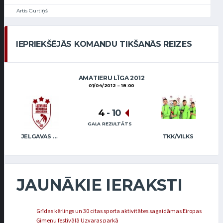
Artis Gurtiņš
IEPRIEKŠĒJĀS KOMANDU TIKŠANĀS REIZES
AMATIERU LĪGA 2012
01/04/2012
18:00
4
-
10
GALA REZULTĀTS
JELGAVAS KĒRLINGA KLUBS / BĒRZIŅŠ
TKK/VILKS
JAUNĀKIE IERAKSTI
Grīdas kērlings un 30 citas sporta aktivitātes sagaidāmas Eiropas
Ģimeņu festivālā Uzvaras parkā