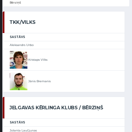
Bērziņš
TKK/VILKS
SASTĀVS
Aleksandrs Urbo
Kristaps Vilks
Jānis Bremanis
JELGAVAS KĒRLINGA KLUBS / BĒRZIŅŠ
SASTĀVS
Jolanta Laučjunas