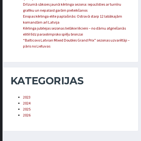
Drīzumā sāksies jaunā kērlinga sezona: iepazīsties ar turnīru
grafiku un nepalaid garām pieteikšanos
Eiropas kērlinga elite paplašinās: Ostravā starp 12 labākajām
komandām arī Latvija
Kērlinga jubilejas sezonas lielākie lēcieni – no dāmu atgriešanās
elitē līdz paraolimpisko spēļu bronzai
“Balticovo Latvian Mixed Doubles Grand Prix” sezonas uzvarētāji –
pāris no Lietuvas
KATEGORIJAS
2023
2024
2025
2026