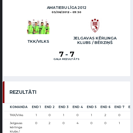
AMATIERU LĪGA 2012
03/06/2012
09:30
JELGAVAS KĒRLINGA
TKK/VILKS
KLUBS / BĒRZIŅŠ
7
-
7
GALA REZULTĀTS
REZULTĀTI
KOMANDA
END 1
END 2
END 3
END 4
END 5
END 6
END 7
EN
TKK/Vilks
1
0
1
0
1
2
0
Jelgavas
0
2
0
4
0
0
1
kērlinga
klubs /