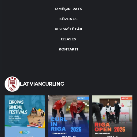
IZMĒĢINI PATS
KĒRLINGS
VISI SPĒLĒTĀJI
IZLASES
KONTAKTI
LATVIANCURLING