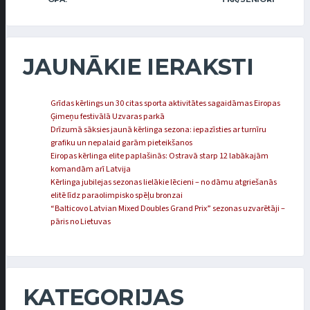
JAUNĀKIE IERAKSTI
Grīdas kērlings un 30 citas sporta aktivitātes sagaidāmas Eiropas
Ģimeņu festivālā Uzvaras parkā
Drīzumā sāksies jaunā kērlinga sezona: iepazīsties ar turnīru
grafiku un nepalaid garām pieteikšanos
Eiropas kērlinga elite paplašinās: Ostravā starp 12 labākajām
komandām arī Latvija
Kērlinga jubilejas sezonas lielākie lēcieni – no dāmu atgriešanās
elitē līdz paraolimpisko spēļu bronzai
“Balticovo Latvian Mixed Doubles Grand Prix” sezonas uzvarētāji –
pāris no Lietuvas
KATEGORIJAS