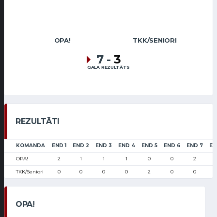
OPA!
TKK/SENIORI
7
-
3
GALA REZULTĀTS
REZULTĀTI
KOMANDA
END 1
END 2
END 3
END 4
END 5
END 6
END 7
EN
OPA!
2
1
1
1
0
0
2
TKK/Seniori
0
0
0
0
2
0
0
OPA!