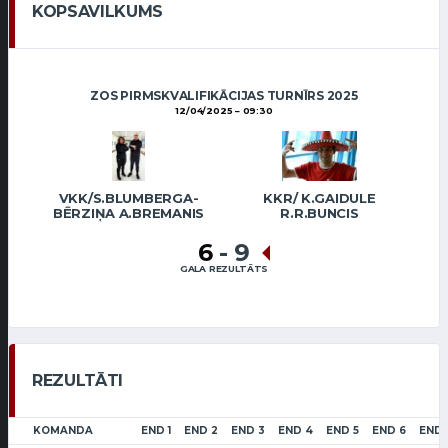
KOPSAVILKUMS
ZOS PIRMSKVALIFIKĀCIJAS TURNĪRS 2025
12/04/2025
09:30
VKK/S.BLUMBERGA-
KKR/ K.GAIDULE
BĒRZIŅA A.BREMANIS
R.R.BUNCIS
6
-
9
GALA REZULTĀTS
REZULTĀTI
KOMANDA
END 1
END 2
END 3
END 4
END 5
END 6
END 