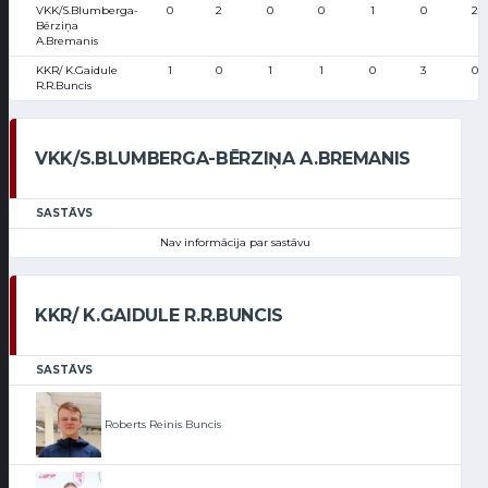
VKK/S.Blumberga-
0
2
0
0
1
0
2
Bērziņa
A.Bremanis
KKR/ K.Gaidule
1
0
1
1
0
3
0
R.R.Buncis
VKK/S.BLUMBERGA-BĒRZIŅA A.BREMANIS
SASTĀVS
Nav informācija par sastāvu
KKR/ K.GAIDULE R.R.BUNCIS
SASTĀVS
Roberts Reinis Buncis