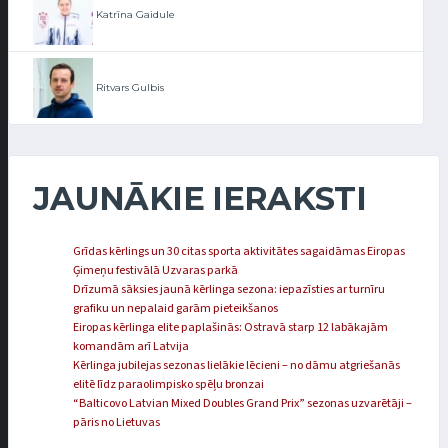
Katrīna Gaidule
Ritvars Gulbis
JAUNĀKIE IERAKSTI
Grīdas kērlings un 30 citas sporta aktivitātes sagaidāmas Eiropas
Ģimeņu festivālā Uzvaras parkā
Drīzumā sāksies jaunā kērlinga sezona: iepazīsties ar turnīru
grafiku un nepalaid garām pieteikšanos
Eiropas kērlinga elite paplašinās: Ostravā starp 12 labākajām
komandām arī Latvija
Kērlinga jubilejas sezonas lielākie lēcieni – no dāmu atgriešanās
elitē līdz paraolimpisko spēļu bronzai
“Balticovo Latvian Mixed Doubles Grand Prix” sezonas uzvarētāji –
pāris no Lietuvas