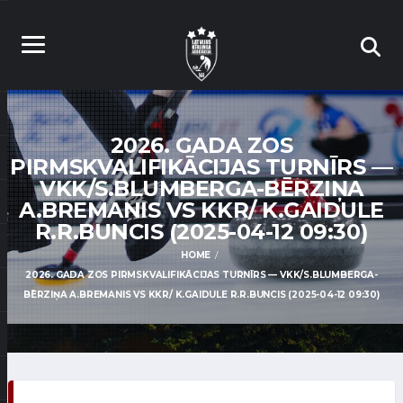
2026. GADA ZOS
PIRMSKVALIFIKĀCIJAS TURNĪRS —
VKK/S.BLUMBERGA-BĒRZIŅA
A.BREMANIS VS KKR/ K.GAIDULE
R.R.BUNCIS (2025-04-12 09:30)
HOME
2026. GADA ZOS PIRMSKVALIFIKĀCIJAS TURNĪRS — VKK/S.BLUMBERGA-
BĒRZIŅA A.BREMANIS VS KKR/ K.GAIDULE R.R.BUNCIS (2025-04-12 09:30)