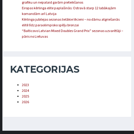
grafiku un nepalaid garām pieteikšanos
Eiropas kērlinga elite paplašinās: Ostravā starp 12 labākajām
komandām arī Latvija
Kērlinga jubilejas sezonas lielākie lēcieni – no dāmu atgriešanās
elitē līdz paraolimpisko spēļu bronzai
“Balticovo Latvian Mixed Doubles Grand Prix” sezonas uzvarētāji –
pāris no Lietuvas
KATEGORIJAS
2023
2024
2025
2026