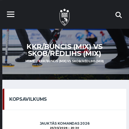
KKR/BUNCIS (MIX) VS
SKOB/RĒDLIHS (MIX)
HOME
KKR/BUNCIS (MIX) VS SKOB/RĒDLIHS (MIX)
KOPSAVILKUMS
JAUKTĀS KOMANDAS 2026
25/03/2026
20:30