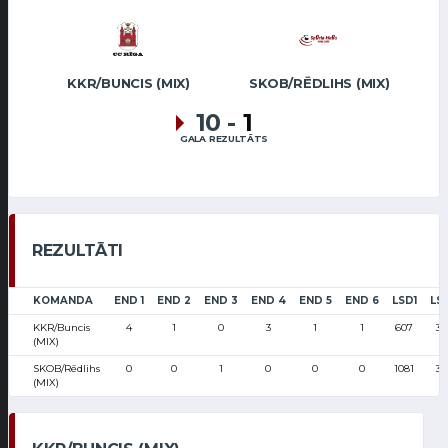
KKR/BUNCIS (MIX)
SKOB/RĒDLIHS (MIX)
10
-
1
GALA REZULTĀTS
REZULTĀTI
KOMANDA
END 1
END 2
END 3
END 4
END 5
END 6
LSD1
LS
KKR/Buncis
4
1
0
3
1
1
607
30
(MIX)
SKOB/Rēdlihs
0
0
1
0
0
0
1081
37
(MIX)