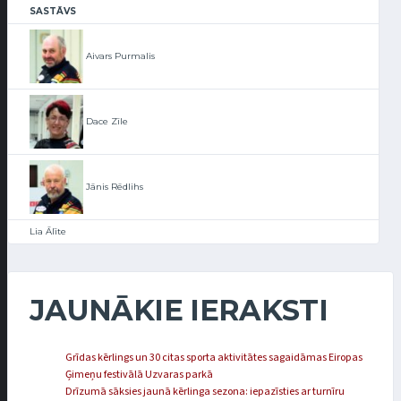
SASTĀVS
Aivars Purmalis
Dace Zīle
Jānis Rēdlihs
Lia Ālīte
JAUNĀKIE IERAKSTI
Grīdas kērlings un 30 citas sporta aktivitātes sagaidāmas Eiropas
Ģimeņu festivālā Uzvaras parkā
Drīzumā sāksies jaunā kērlinga sezona: iepazīsties ar turnīru