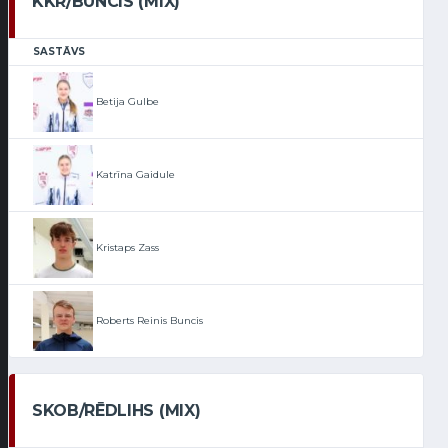
KKR/BUNCIS (MIX)
SASTĀVS
Betija Gulbe
Katrīna Gaidule
Kristaps Zass
Roberts Reinis Buncis
SKOB/RĒDLIHS (MIX)