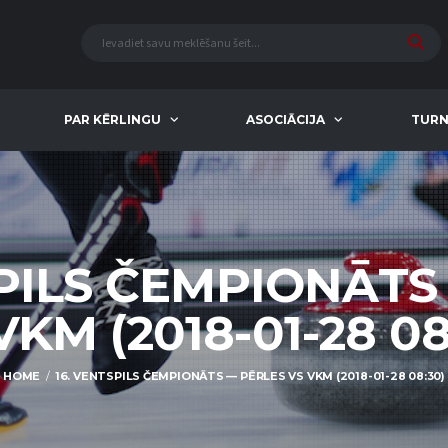
PAR KĒRLINGU
ASOCIĀCIJA
TURN
SPILS ČEMPIONĀTS
VKM (2018-01-28 08
HOME
16. VENTSPILS ČEMPIONĀTS — PĒRLES VS VKM (2018-01-28 08:30)