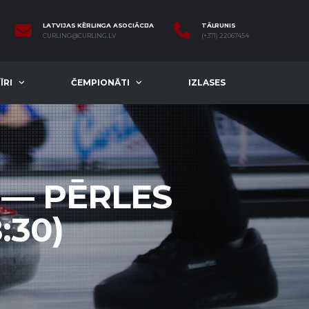
LATVIJAS KĒRLINGA ASOCIĀCIJA
TĀLRUNIS
CURLING@CURLING.LV
(+371) 22067454
ĪRI
ČEMPIONĀTI
IZLASES
 — PĒRLES
:30)