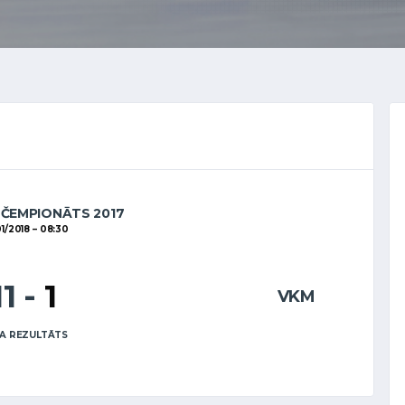
 ČEMPIONĀTS 2017
1/2018
08:30
11
-
1
VKM
A REZULTĀTS