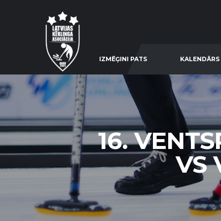
IZMĒĢINI PATS
KALENDĀRS
16. VENT
VS 