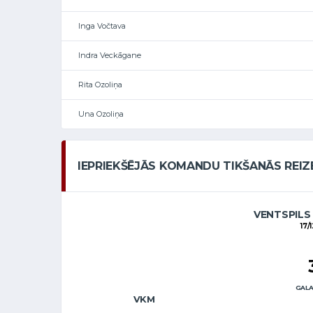
Inga Vočtava
Indra Veckāgane
Rita Ozoliņa
Una Ozoliņa
IEPRIEKŠĒJĀS KOMANDU TIKŠANĀS REIZ
VENTSPILS
17/
GALA
VKM