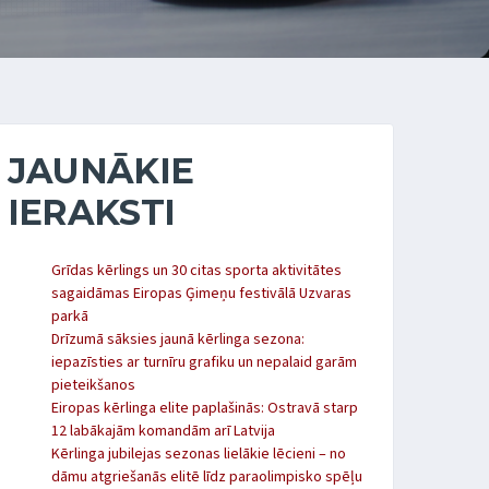
JAUNĀKIE
IERAKSTI
Grīdas kērlings un 30 citas sporta aktivitātes
sagaidāmas Eiropas Ģimeņu festivālā Uzvaras
parkā
Drīzumā sāksies jaunā kērlinga sezona:
iepazīsties ar turnīru grafiku un nepalaid garām
pieteikšanos
Eiropas kērlinga elite paplašinās: Ostravā starp
12 labākajām komandām arī Latvija
Kērlinga jubilejas sezonas lielākie lēcieni – no
dāmu atgriešanās elitē līdz paraolimpisko spēļu