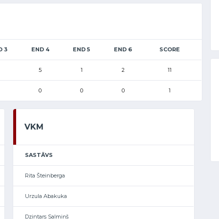
D 3
END 4
END 5
END 6
SCORE
5
1
2
11
0
0
0
1
VKM
SASTĀVS
Rita Šteinberga
Urzula Abakuka
Dzintars Salmiņš