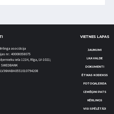
TI
VIETNES LAPAS
ērlinga asociācija
JAUNUMI
ijas nr.: 40008058075
LKA VALDE
iķernieku iela 121H, Rīga, LV-1021;
S SWEDBANK
DOKUMENTI
.: LV36HABA0551010794208
ĒTIKAS KODEKSS
FOTOGALERIJA
IZMĒĢINI PATS
KĒRLINGS
VISI SPĒLĒTĀJI