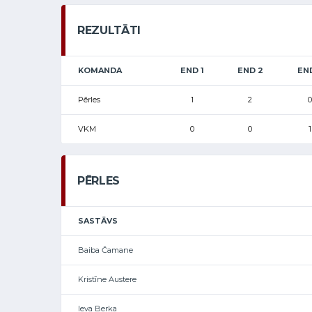
REZULTĀTI
KOMANDA
END 1
END 2
EN
Pērles
1
2
0
VKM
0
0
1
PĒRLES
SASTĀVS
Baiba Čamane
Kristīne Austere
Ieva Berka