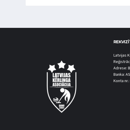
REKVIZĪ
Latvijas K
Reģistrāc
Adrese: B
Banka: A
Konta nr