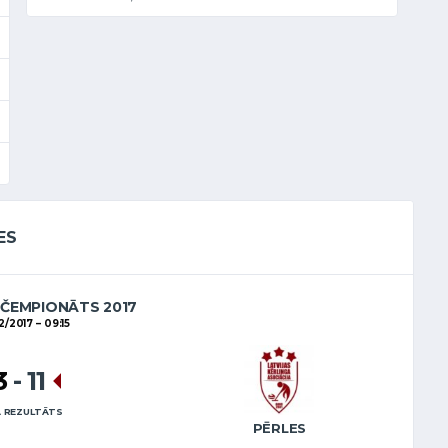
ES
 ČEMPIONĀTS 2017
12/2017
09:15
3
-
11
 REZULTĀTS
PĒRLES