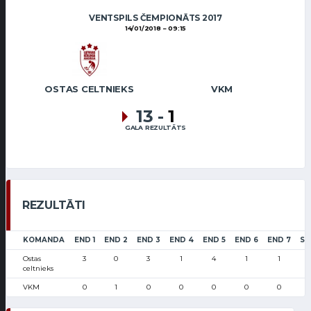
VENTSPILS ČEMPIONĀTS 2017
14/01/2018
09:15
OSTAS CELTNIEKS
VKM
13
-
1
GALA REZULTĀTS
REZULTĀTI
KOMANDA
END 1
END 2
END 3
END 4
END 5
END 6
END 7
SC
Ostas
3
0
3
1
4
1
1
celtnieks
VKM
0
1
0
0
0
0
0