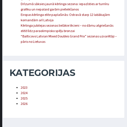
Drīzumā sāksies jaunā kērlinga sezona: iepazīsties ar turnīru
grafiku un nepalaid garām pieteikšanos
Eiropas kērlinga elite paplašinās: Ostravā starp 12 labākajām
komandām arī Latvija
Kērlinga jubilejas sezonas lielākie lēcieni – no dāmu atgriešanās
elitē līdz paraolimpisko spēļu bronzai
“Balticovo Latvian Mixed Doubles Grand Prix” sezonas uzvarētāji –
pāris no Lietuvas
KATEGORIJAS
2023
2024
2025
2026