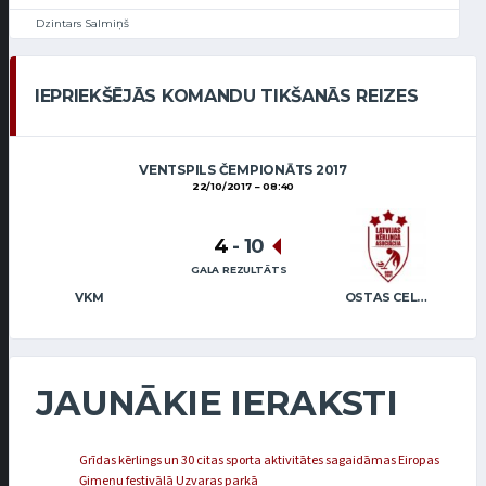
Dzintars Salmiņš
IEPRIEKŠĒJĀS KOMANDU TIKŠANĀS REIZES
VENTSPILS ČEMPIONĀTS 2017
22/10/2017
08:40
4
-
10
GALA REZULTĀTS
VKM
OSTAS CELTNIEKS
JAUNĀKIE IERAKSTI
Grīdas kērlings un 30 citas sporta aktivitātes sagaidāmas Eiropas
Ģimeņu festivālā Uzvaras parkā