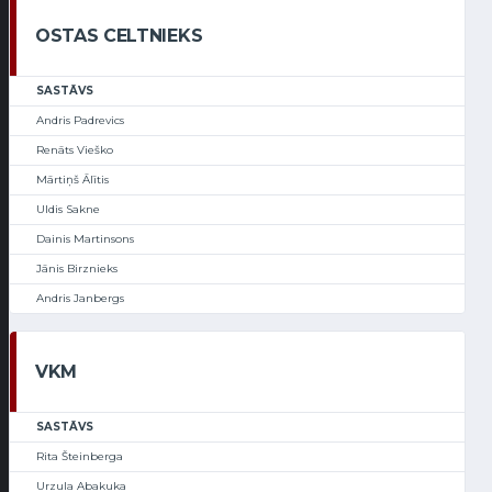
OSTAS CELTNIEKS
SASTĀVS
Andris Padrevics
Renāts Vieško
Mārtiņš Ālītis
Uldis Sakne
Dainis Martinsons
Jānis Birznieks
Andris Janbergs
VKM
SASTĀVS
Rita Šteinberga
Urzula Abakuka