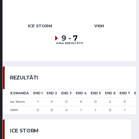
ICE STORM
VKM
9
-
7
GALA REZULTĀTS
REZULTĀTI
KOMANDA
END 1
END 2
END 3
END 4
END 5
END 6
END 7
EN
Ice Storm
1
3
0
0
0
2
0
VKM
0
0
4
1
1
0
1
ICE STORM