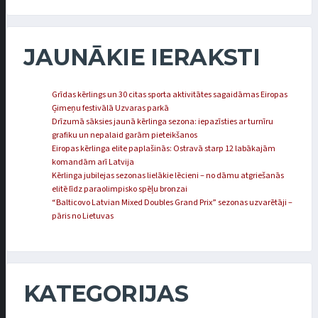
JAUNĀKIE IERAKSTI
Grīdas kērlings un 30 citas sporta aktivitātes sagaidāmas Eiropas
Ģimeņu festivālā Uzvaras parkā
Drīzumā sāksies jaunā kērlinga sezona: iepazīsties ar turnīru
grafiku un nepalaid garām pieteikšanos
Eiropas kērlinga elite paplašinās: Ostravā starp 12 labākajām
komandām arī Latvija
Kērlinga jubilejas sezonas lielākie lēcieni – no dāmu atgriešanās
elitē līdz paraolimpisko spēļu bronzai
“Balticovo Latvian Mixed Doubles Grand Prix” sezonas uzvarētāji –
pāris no Lietuvas
KATEGORIJAS