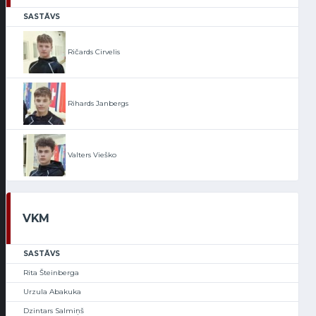
SASTĀVS
Ričards Cirvelis
Rihards Janbergs
Valters Vieško
VKM
SASTĀVS
Rita Šteinberga
Urzula Abakuka
Dzintars Salmiņš