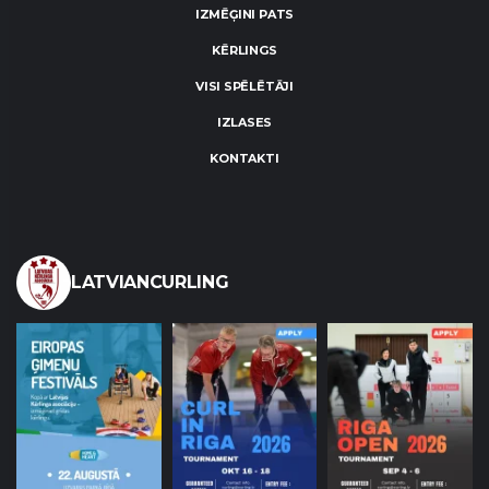
IZMĒĢINI PATS
KĒRLINGS
VISI SPĒLĒTĀJI
IZLASES
KONTAKTI
LATVIANCURLING