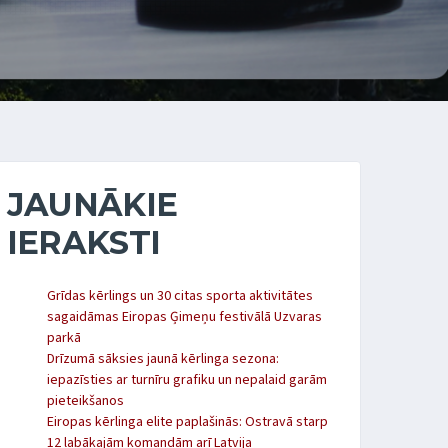
JAUNĀKIE
IERAKSTI
Grīdas kērlings un 30 citas sporta aktivitātes
sagaidāmas Eiropas Ģimeņu festivālā Uzvaras
parkā
Drīzumā sāksies jaunā kērlinga sezona:
iepazīsties ar turnīru grafiku un nepalaid garām
pieteikšanos
Eiropas kērlinga elite paplašinās: Ostravā starp
12 labākajām komandām arī Latvija