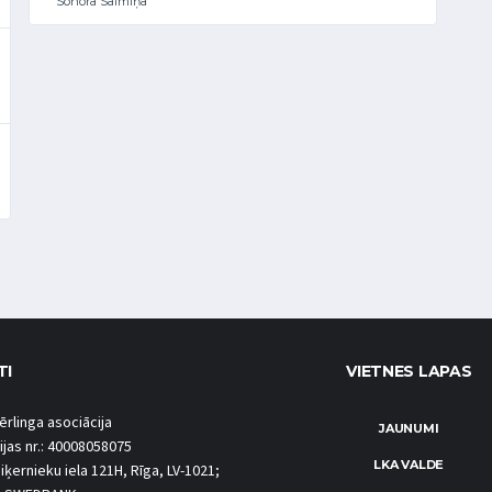
Sonora Salmiņa
TI
VIETNES LAPAS
ērlinga asociācija
JAUNUMI
ijas nr.: 40008058075
LKA VALDE
iķernieku iela 121H, Rīga, LV-1021;