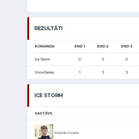
REZULTĀTI
KOMANDA
END 1
END 2
END 3
Ice Storm
0
0
0
Snowflakes
1
3
3
ICE STORM
SASTĀVS
Ričards Cirvelis