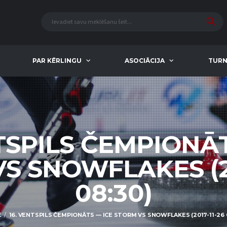
PAR KĒRLINGU
ASOCIĀCIJA
TURN
NTSPILS ČEMPIONĀT
S SNOWFLAKES (20
08:30)
E
16. VENTSPILS ČEMPIONĀTS — ICE STORM VS SNOWFLAKES (2017-11-26 