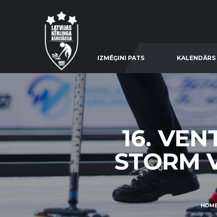
IZMĒĢINI PATS
KALENDĀRS
16. VE
STORM V
HOM