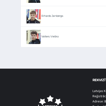
Rihards Janbergs
Valters Vieško
REKVIZĪ
Latvijas K
Reģistrāc
Adrese: B