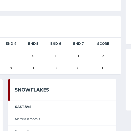
END 4
END 5
END 6
END 7
SCORE
1
0
1
1
3
0
1
0
0
8
SNOWFLAKES
SASTĀVS
Mārtiņš Krontāls