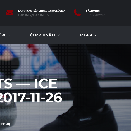
LATVIJAS KĒRLINGA ASOCIĀCIJA
TĀLRUNIS
CURLING@CURLING.LV
(+371) 22067454
ĪRI
ČEMPIONĀTI
IZLASES
S — ICE
17-11-26
08:30)