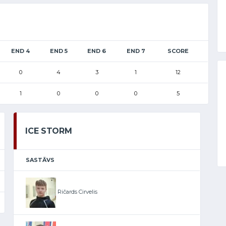
END 4
END 5
END 6
END 7
SCORE
0
4
3
1
12
1
0
0
0
5
ICE STORM
SASTĀVS
Ričards Cirvelis