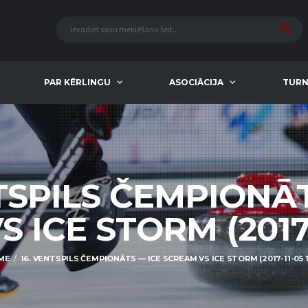
PAR KĒRLINGU
ASOCIĀCIJA
TURN
NTSPILS ČEMPIONĀT
ICE STORM (2017-1
ME
16. VENTSPILS ČEMPIONĀTS — ICE SCREAM VS ICE STORM (2017-11-05 11