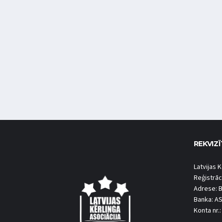
REKVIZĪ
Latvijas K
Reģistrāc
Adrese: B
Banka: A
Konta nr