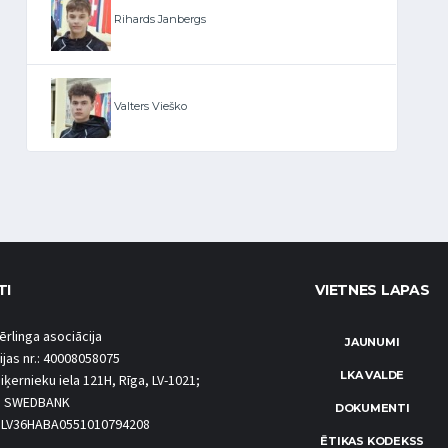
Rihards Janbergs
Valters Vieško
TI
VIETNES LAPAS
ērlinga asociācija
JAUNUMI
ijas nr.: 40008058075
LKA VALDE
iķernieku iela 121H, Rīga, LV-1021;
S SWEDBANK
DOKUMENTI
.: LV36HABA0551010794208
ĒTIKAS KODEKSS