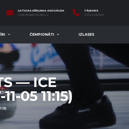
LATVIJAS KĒRLINGA ASOCIĀCIJA
TĀLRUNIS
CURLING@CURLING.LV
(+371) 22067454
ĪRI
ČEMPIONĀTI
IZLASES
S — ICE
1-05 11:15)
:15)