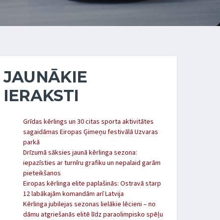
JAUNĀKIE
IERAKSTI
Grīdas kērlings un 30 citas sporta aktivitātes
sagaidāmas Eiropas Ģimeņu festivālā Uzvaras
parkā
Drīzumā sāksies jaunā kērlinga sezona:
iepazīsties ar turnīru grafiku un nepalaid garām
pieteikšanos
Eiropas kērlinga elite paplašinās: Ostravā starp
12 labākajām komandām arī Latvija
Kērlinga jubilejas sezonas lielākie lēcieni – no
dāmu atgriešanās elitē līdz paraolimpisko spēļu