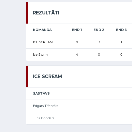
REZULTĀTI
KOMANDA
END 1
END 2
END 3
ICE SCREAM
0
3
1
Ice Storm
4
0
0
ICE SCREAM
SASTĀVS
Edgars Tīfentāls
Juris Bondars