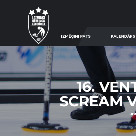
IZMĒĢINI PATS
KALENDĀRS
16. VE
SCREAM VS 
HO