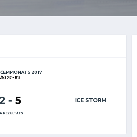
 ČEMPIONĀTS 2017
/11/2017
11:15
12
-
5
ICE STORM
A REZULTĀTS